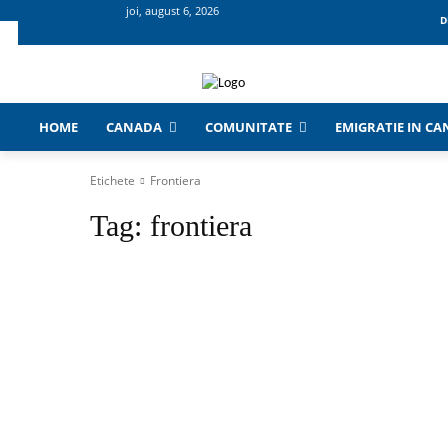
joi, august 6, 2026
D
HOME
CANADA
COMUNITATE
EMIGRATIE IN C
Etichete
Frontiera
Tag:
frontiera