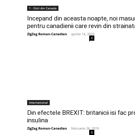
1 - Stiri din Canada
Incepand din aceasta noapte, noi masur
pentru canadienii care revin din straina
ZigZag Roman-Canadian
-
aprilie 14, 2020
0
International
Din efectele BREXIT: britanicii isi fac pr
insulina
ZigZag Roman-Canadian
-
februarie 26, 2019
0