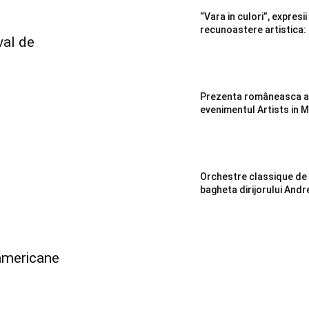
“Vara in culori”, expresii
recunoastere artistica
val de
Prezenta româneasca ap
evenimentul Artists in 
Orchestre classique de
bagheta dirijorului Andr
 americane