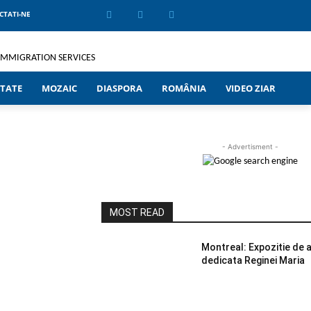
CTATI-NE
TATE
MOZAIC
DIASPORA
ROMÂNIA
VIDEO ZIAR
- Advertisment -
MOST READ
Montreal: Expozitie de ar
dedicata Reginei Maria