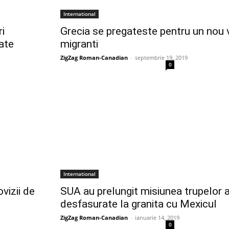
International
i
Grecia se pregateste pentru un nou 
tate
migranti
ZigZag Roman-Canadian
-
septembrie 19, 2019
0
International
ovizii de
SUA au prelungit misiunea trupelor
desfasurate la granita cu Mexicul
ZigZag Roman-Canadian
-
ianuarie 14, 2019
0