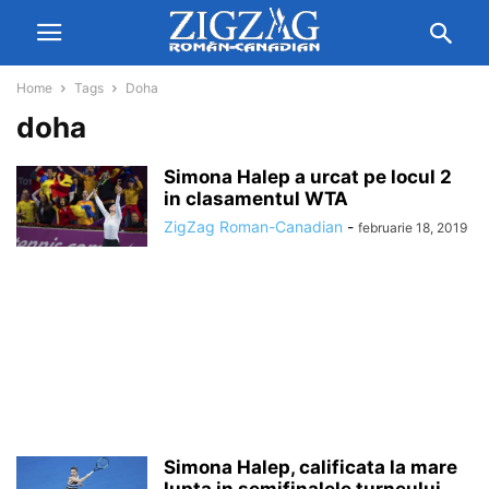
Home
Tags
Doha
doha
Simona Halep a urcat pe locul 2
in clasamentul WTA
ZigZag Roman-Canadian
-
februarie 18, 2019
Simona Halep, calificata la mare