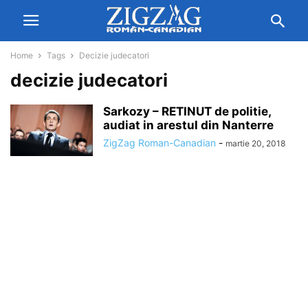
Home
Tags
Decizie judecatori
decizie judecatori
Sarkozy – RETINUT de politie,
audiat in arestul din Nanterre
ZigZag Roman-Canadian
-
martie 20, 2018