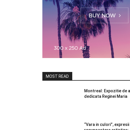
MOST READ
Montreal: Expozitie de ar
dedicata Reginei Maria
“Vara in culori”, expresii
recunoastere artistica