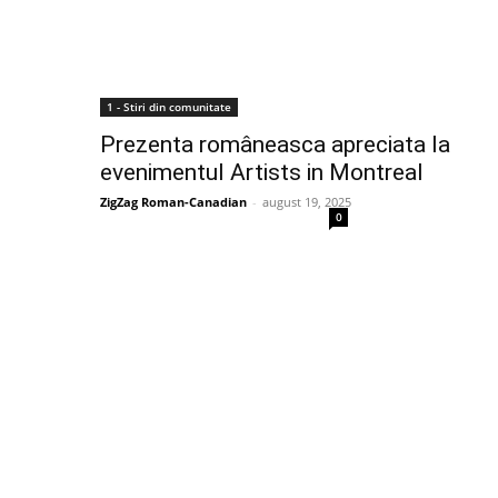
1 - Stiri din comunitate
Prezenta româneasca apreciata la
evenimentul Artists in Montreal
ZigZag Roman-Canadian
-
august 19, 2025
0