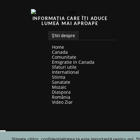
INFORMAȚIA CARE ÎȚI ADUCE
LUMEA MAI APROAPE
Știri despre
Home
Canada
Comunitate
Emigratie in Canada
Sfaturi utile
International
Stiinta
Sanatate
Mozaic
Diaspora
România
Video Ziar
© ZigZag Român-Canadian. Toate dreptirile rezervate | Website created by PC
Stimate cititor, confidențialitatea ta este importantă pentru noi.