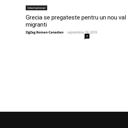
International
Grecia se pregateste pentru un nou val
migranti
ZigZag Roman-Canadian
-
septembrie 19, 2019
0