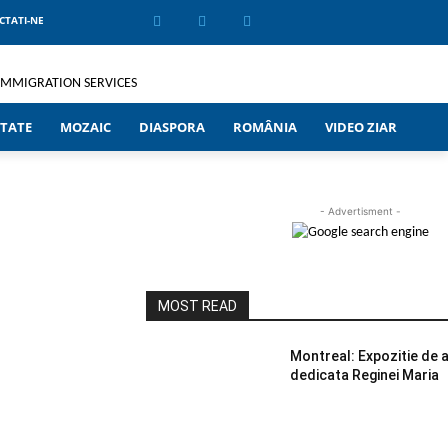
CTATI-NE
TATE
MOZAIC
DIASPORA
ROMÂNIA
VIDEO ZIAR
- Advertisment -
MOST READ
Montreal: Expozitie de ar
dedicata Reginei Maria