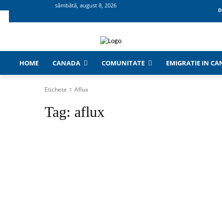
sâmbătă, august 8, 2026
D
HOME
CANADA
COMUNITATE
EMIGRATIE IN C
Etichete
Aflux
Tag:
aflux