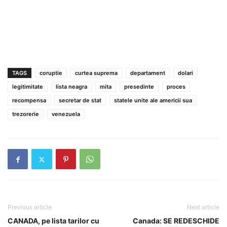
TAGS
coruptie
curtea suprema
departament
dolari
legitimitate
lista neagra
mita
presedinte
proces
recompensa
secretar de stat
statele unite ale americii sua
trezorerie
venezuela
Previous article
Next article
CANADA, pe lista tarilor cu
Canada: SE REDESCHIDE