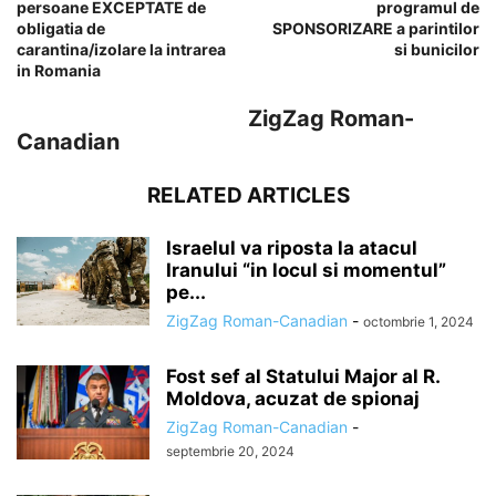
persoane EXCEPTATE de
programul de
obligatia de
SPONSORIZARE a parintilor
carantina/izolare la intrarea
si bunicilor
in Romania
ZigZag Roman-
Canadian
RELATED ARTICLES
Israelul va riposta la atacul
Iranului “in locul si momentul”
pe...
ZigZag Roman-Canadian
-
octombrie 1, 2024
Fost sef al Statului Major al R.
Moldova, acuzat de spionaj
ZigZag Roman-Canadian
-
septembrie 20, 2024