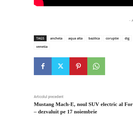
- 
TAGS
ancheta
aqua alta
bazilica
coruptie
dig
venetia
Articolul precedent
Mustang Mach-E, noul SUV electric al Fo
– dezvaluit pe 17 noiembrie