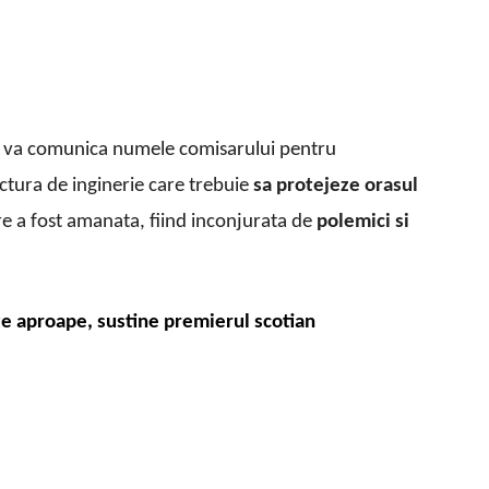
p va comunica numele comisarului pentru
uctura de inginerie care trebuie
sa protejeze orasul
are a fost amanata, fiind inconjurata de
polemici si
e aproape, sustine premierul scotian