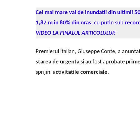
Cel mai mare val de inundatii din ultimii 5
1,87 m in 80% din oras
, cu putin sub
record
VIDEO LA FINALUL ARTICOLULUI!
Premierul italian, Giuseppe Conte, a anuntat 
starea de urgenta
si au fost aprobate
prime
sprijini a
ctivitatile comerciale
.