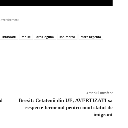
Advertisement -
inundatii
moise
oras laguna
san marco
stare urgenta
Articolul următor
rd
Brexit: Cetatenii din UE, AVERTIZATI sa
respecte termenul pentru noul statut de
imigrant