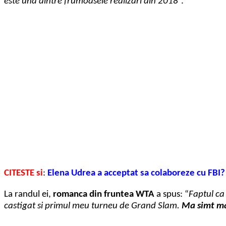
este una dintre frumoasele realizari din 2018
“.
CITESTE si
:
Elena Udrea a acceptat sa colaboreze cu FBI? 
La randul ei,
romanca din fruntea WTA
a spus: “
Faptul ca
castigat si primul meu turneu de Grand Slam.
Ma simt ma