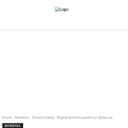
HOME
CANADA
COMUNITATE
EMIGRATIE I
Acasă
România
Simona Halep - Regina tenisului pentru al doilea an
ROMÂNIA