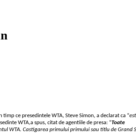
an
In timp ce presedintele WTA, Steve Simon, a declarat ca “
es
edinte WTA,a spus, citat de agentiile de presa: “
Toate
entul WTA. Castigarea primului primului sau titlu de Grand