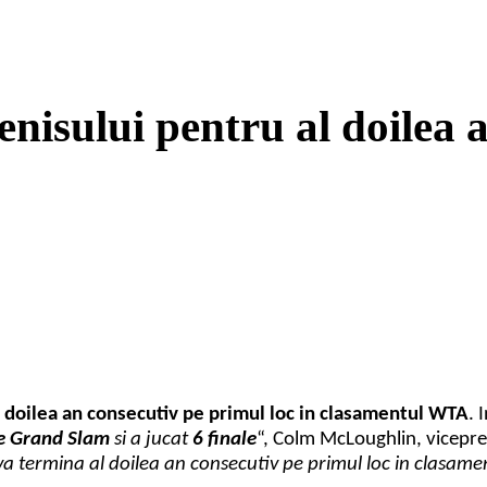
nisului pentru al doilea 
l doilea an consecutiv pe primul loc in clasamentul WTA
. 
de Grand Slam
si a jucat
6 finale
“, Colm McLoughlin, vicepres
va termina al doilea an consecutiv pe primul loc in clasam