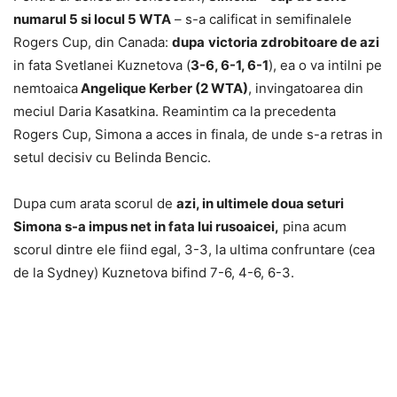
numarul 5 si locul 5 WTA
– s-a calificat in semifinalele
Rogers Cup, din Canada:
dupa
victoria zdrobitoare de azi
in fata Svetlanei Kuznetova (
3-6, 6-1, 6-1
), ea o va intilni pe
nemtoaica
Angelique Kerber (2 WTA)
, invingatoarea din
meciul Daria Kasatkina. Reamintim ca la precedenta
Rogers Cup, Simona a acces in finala, de unde s-a retras in
setul decisiv cu Belinda Bencic.
Dupa cum arata scorul de
azi, in ultimele doua seturi
Simona s-a impus net in fata lui rusoaicei,
pina acum
scorul dintre ele fiind egal, 3-3, la ultima confruntare (cea
de la Sydney) Kuznetova bifind 7-6, 4-6, 6-3.