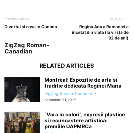
Previous article
Next article
Divortul si casa in Canada
Regina Ana a Romaniei a
incetat din viata (la virsta de
92 de ani)
ZigZag Roman-
Canadian
RELATED ARTICLES
Montreal: Expozitie de arta si
traditie dedicata Reginei Maria
ZigZag Roman-Canadian
-
octombrie 31, 2025
“Vara in culori”, expresii plastice
si recunoastere artistica:
premiile UAPMRCa