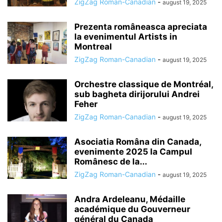
ZigZag Roman-Canadian
-
august 19, 2025
Prezenta româneasca apreciata
la evenimentul Artists in
Montreal
ZigZag Roman-Canadian
-
august 19, 2025
Orchestre classique de Montréal,
sub bagheta dirijorului Andrei
Feher
ZigZag Roman-Canadian
-
august 19, 2025
Asociatia Româna din Canada,
evenimente 2025 la Campul
Românesc de la...
ZigZag Roman-Canadian
-
august 19, 2025
Andra Ardeleanu, Médaille
académique du Gouverneur
général du Canada