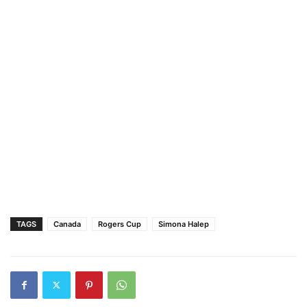
TAGS
Canada
Rogers Cup
Simona Halep