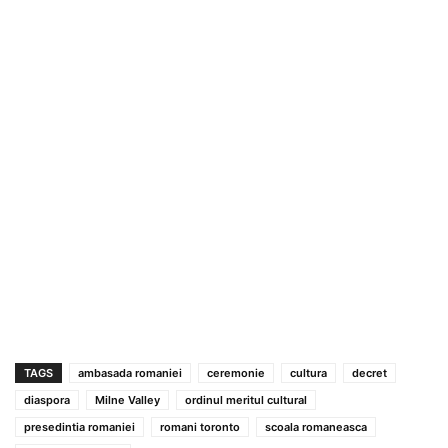
TAGS
ambasada romaniei
ceremonie
cultura
decret
diaspora
Milne Valley
ordinul meritul cultural
presedintia romaniei
romani toronto
scoala romaneasca