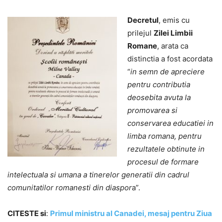
Decretul
, emis cu
prilejul
Zilei Limbii
Romane
, arata ca
distinctia a fost acordata
“
in semn de apreciere
pentru contributia
deosebita avuta la
promovarea si
conservarea educatiei in
limba romana, pentru
rezultatele obtinute in
procesul de formare
intelectuala si umana a tinerelor generatii din cadrul
comunitatilor romanesti din diaspor
a”.
CITESTE si
:
Primul ministru al Canadei, mesaj pentru Ziua