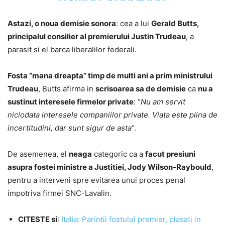
Astazi, o noua demisie sonora
: cea a lui
Gerald Butts,
principalul consilier al premierului Justin Trudeau
, a
parasit si el barca liberalilor federali.
Fosta “mana dreapta” timp de multi ani a prim ministrului
Trudeau
, Butts afirma in
scrisoarea sa de demisie
ca
nu a
sustinut interesele firmelor private
: “
Nu am servit
niciodata interesele companiilor private. Viata este plina de
incertitudini, dar sunt sigur de asta
“.
De asemenea, el
neaga
categoric ca a
facut presiuni
asupra fostei ministre a Justitiei, Jody Wilson-Raybould
,
pentru a interveni spre evitarea unui proces penal
impotriva firmei SNC-Lavalin.
CITESTE si
:
Italia: Parintii fostului premier, plasati in