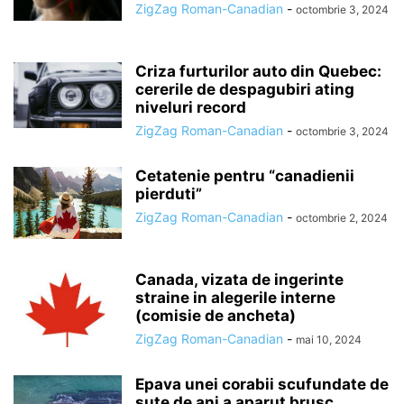
ZigZag Roman-Canadian
-
octombrie 3, 2024
Criza furturilor auto din Quebec:
cererile de despagubiri ating
niveluri record
ZigZag Roman-Canadian
-
octombrie 3, 2024
Cetatenie pentru “canadienii
pierduti”
ZigZag Roman-Canadian
-
octombrie 2, 2024
Canada, vizata de ingerinte
straine in alegerile interne
(comisie de ancheta)
ZigZag Roman-Canadian
-
mai 10, 2024
Epava unei corabii scufundate de
sute de ani a aparut brusc...