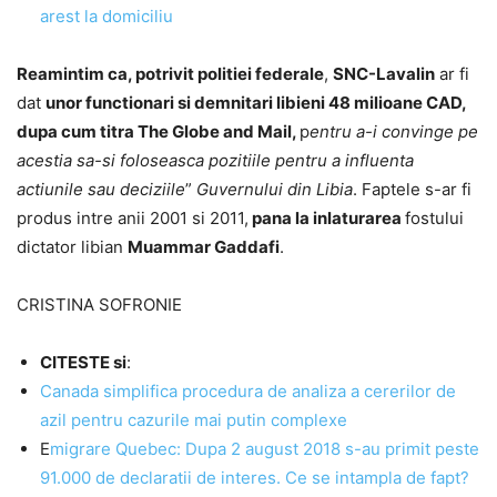
arest la domiciliu
Reamintim ca, potrivit politiei federale
,
SNC-Lavalin
ar fi
dat
unor functionari si demnitari libieni 48 milioane CAD,
dupa cum titra The Globe and Mail
,
p
entru a-i convinge pe
acestia sa-si foloseasca pozitiile pentru a influenta
actiunile sau deciziile
”
Guvernului din Libia
. Faptele s-ar fi
produs intre anii 2001 si 2011,
pana la inlaturarea
fostului
dictator libian
Muammar Gaddafi
.
CRISTINA SOFRONIE
CITESTE si
:
Canada simplifica procedura de analiza a cererilor de
azil pentru cazurile mai putin complexe
E
migrare Quebec: Dupa 2 august 2018 s-au primit peste
91.000 de declaratii de interes. Ce se intampla de fapt?