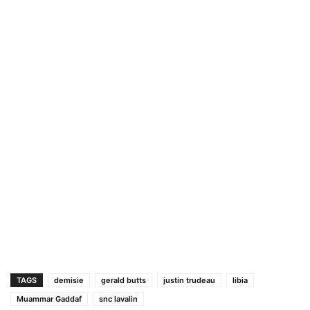
TAGS
demisie
gerald butts
justin trudeau
libia
Muammar Gaddaf
snc lavalin