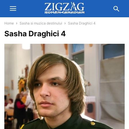
Home
Sasha si muzica destinului
Sasha Draghici 4
Sasha Draghici 4