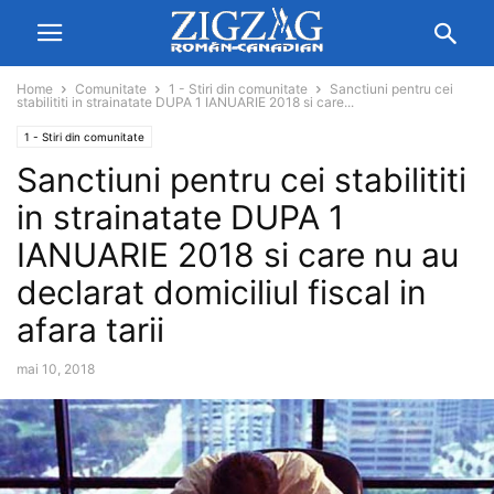
Home
Comunitate
1 - Stiri din comunitate
Sanctiuni pentru cei
stabilititi in strainatate DUPA 1 IANUARIE 2018 si care...
1 - Stiri din comunitate
Sanctiuni pentru cei stabilititi
in strainatate DUPA 1
IANUARIE 2018 si care nu au
declarat domiciliul fiscal in
afara tarii
mai 10, 2018