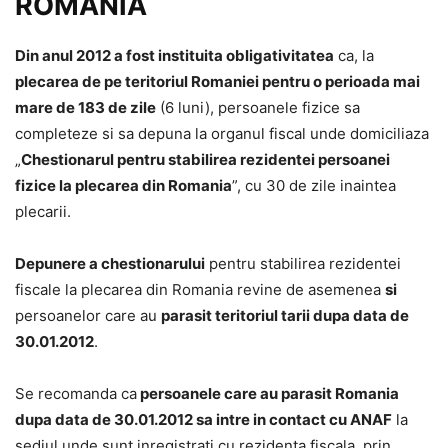
ROMANIA
Din anul 2012 a fost instituita obligativitatea
ca, la
plecarea de pe teritoriul Romaniei pentru o perioada mai
mare de 183 de zile
(6 luni), persoanele fizice sa
completeze si sa depuna la organul fiscal unde domiciliaza
„
Chestionarul pentru stabilirea rezidentei persoanei
fizice la plecarea din Romania
”, cu 30 de zile inaintea
plecarii.
Depunere a chestionarului
pentru stabilirea rezidentei
fiscale la plecarea din Romania revine de asemenea
si
persoanelor care au
parasit teritoriul tarii dupa data de
30.01.2012
.
Se recomanda ca
persoanele care au parasit Romania
dupa data de 30.01.2012 sa intre in contact cu ANAF
la
sediul unde sunt inregistrati cu rezidența fiscala, prin