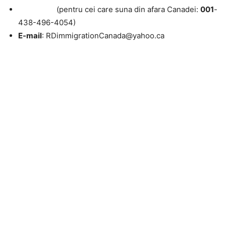
(pentru cei care suna din afara Canadei:
001
-
438-496-4054)
E-mail
: RDimmigrationCanada@yahoo.ca