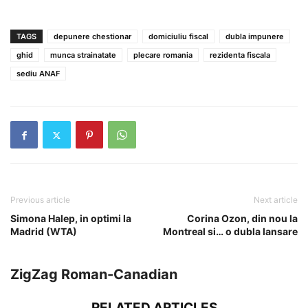
TAGS
depunere chestionar
domiciuliu fiscal
dubla impunere
ghid
munca strainatate
plecare romania
rezidenta fiscala
sediu ANAF
Previous article
Next article
Simona Halep, in optimi la
Corina Ozon, din nou la
Madrid (WTA)
Montreal si… o dubla lansare
ZigZag Roman-Canadian
RELATED ARTICLES