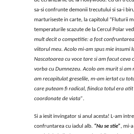
de ecranizarile de la Hollywood. Cu un trecut
sa-si confrunte demonii trecutului si sa-i bi
marturiseste in carte, la capitolul “Fluturii
temperaturile scazute de la Cercul Polar ved
mult decit o competitie: a fost confruntarea
viitorul meu. Acolo mi-am spus mie insumi lu
Nascatoarea cu voce tare si am facut ceva c
vorba cu Dumnezeu. Acolo am murit si am ren
am recapitulat greselile, m-am iertat cu totu
care puteam fi radical, fiindca totul era ati
coordonate de viata”
.
Si a iesit invingator si anul acesta! L-am intr
confruntarea cu iadul alb.
“Nu se stie”
, mi-