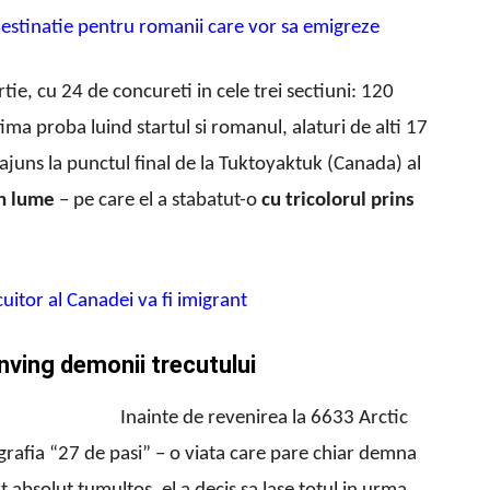
destinatie pentru romanii care vor sa emigreze
tie, cu 24 de concureti in cele trei sectiuni: 120
tima proba luind startul si romanul, alaturi de alti 17
 ajuns la punctul final de la Tuktoyaktuk (Canada) al
in lume
– pe care el a stabatut-o
cu
tricolorul prins
cuitor al Canadei va fi imigrant
inving demonii trecutului
Inainte de revenirea la 6633 Arctic
ografia “27 de pasi” – o viata care pare chiar demna