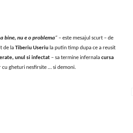
aca bine, nu e o problema
“
– este mesajul scurt – de
it de la
Tiberiu Useriu
la putin timp dupa ce a reusit
erate, unul si infectat
– sa termine infernala
cursa
 cu gheturi nesfirsite … si demoni.