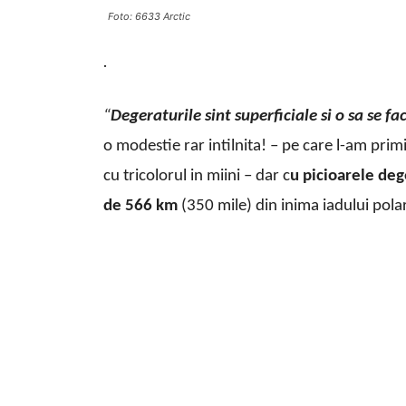
Foto: 6633 Arctic
.
“
Degeraturile sint superficiale si o sa se f
o modestie rar intilnita! – pe care l-am prim
cu tricolorul in miini – dar c
u picioarele deg
de 566 km
(350 mile) din inima iadului polar