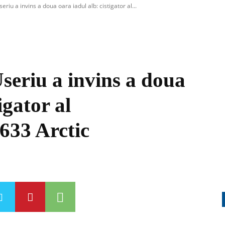
riu a invins a doua oara iadul alb: cistigator al...
eriu a invins a doua
igator al
633 Arctic