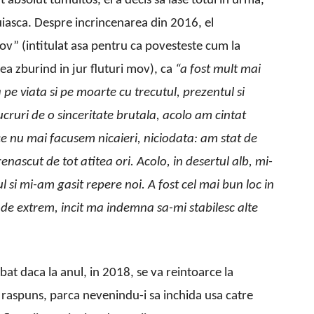
 absolut tumultos, el a decis sa lase totul in urma,
ruiasca. Despre incrincenarea din 2016, el
 mov” (intitulat asa pentru ca povesteste cum la
ea zburind in jur fluturi mov), ca
“a fost mult mai
 pe viata si pe moarte cu trecutul, prezentul si
cruri de o sinceritate brutala, acolo am cintat
e nu mai facusem nicaieri, niciodata: am stat de
ascut de tot atitea ori. Acolo, in desertul alb, mi-
l si mi-am gasit repere noi. A fost cel mai bun loc in
t de extrem, incit ma indemna sa-mi stabilesc alte
ebat daca la anul, in 2018, se va reintoarce la
a raspuns, parca nevenindu-i sa inchida usa catre