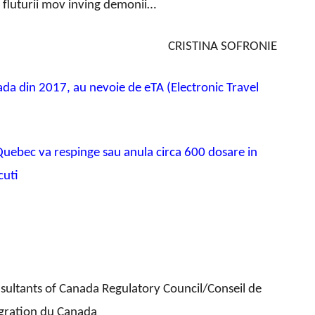
de fluturii mov inving demonii…
CRISTINA SOFRONIE
ada din 2017, au nevoie de eTA (Electronic Travel
 Quebec va respinge sau anula circa 600 dosare in
cuti
ltants of Canada Regulatory Council/Conseil de
gration du Canada