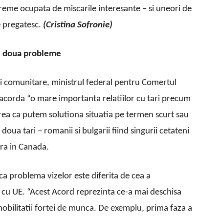
vreme ocupata de miscarile interesante – si uneori de
le pregatesc.
(Cristina Sofronie)
le doua probleme
sei comunitare, ministrul federal pentru Comertul
 acorda “o mare importanta relatiilor cu tari precum
erea ca putem solutiona situatia pe termen scurt sau
 doua tari – romanii si bulgarii fiind singurii cetateni
tra in Canada.
ca problema vizelor este diferita de cea a
 cu UE. “Acest Acord reprezinta ce-a mai deschisa
i mobilitatii fortei de munca. De exemplu, prima faza a