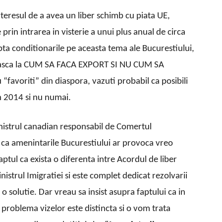
nteresul de a avea un liber schimb cu piata UE,
prin intrarea in visterie a unui plus anual de circa
ta conditionarile pe aceasta tema ale Bucurestiului,
ndeasca la CUM SA FACA EXPORT SI NU CUM SA
avoriti” din diaspora, vazuti probabil ca posibili
in 2014 si nu numai.
inistrul canadian responsabil de Comertul
 ca amenintarile Bucurestiului ar provoca vreo
aptul ca exista o diferenta intre Acordul de liber
istrul Imigratiei si este complet dedicat rezolvarii
o solutie. Dar vreau sa insist asupra faptului ca in
 problema vizelor este distincta si o vom trata