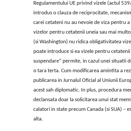
Regulamentului UE privind vizele (actul 53
introdus o clauza de reciprocitate, mecanism 
carei cetateni nu au nevoie de viza pentru a 
vizelor pentru cetatenii uneia sau mai mul
(si Washington) nu ridica obligativitatea vi
poate introduce si ea vizele pentru cetateni
suspendare” permite, in cazul unei situatii
o tara terta. Cum modificarea amintita a rezo
publicarea in Jurnalul Oficial al Uniunii Eur
acest sah diplomatic. In plus, procedura mec
declansata doar la solicitarea unui stat mem
calatori in state precum Canada (si SUA) – e
alta.