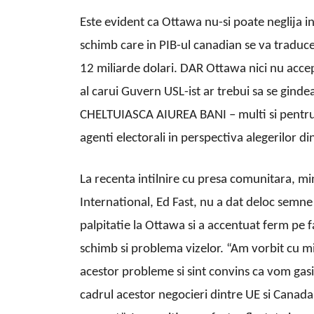
Este evident ca Ottawa nu-si poate neglija i
schimb care in PIB-ul canadian se va traduce 
12 miliarde dolari. DAR Ottawa nici nu accep
al carui Guvern USL-ist ar trebui sa se gi
CHELTUIASCA AIUREA BANI – multi si pentru “f
agenti electorali in perspectiva alegerilor d
La recenta intilnire cu presa comunitara, m
International, Ed Fast, nu a dat deloc semne
palpitatie la Ottawa si a accentuat ferm pe f
schimb si problema vizelor. “Am vorbit cu min
acestor probleme si sint convins ca vom gasi 
cadrul acestor negocieri dintre UE si Canada