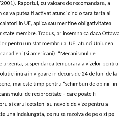
9/2001). Raportul, cu valoare de recomandare, a
ce va putea fi activat atunci cind o tara terta ai
calatori in UE, aplica sau mentine obligativitatea
tor state membre. Tradus, ar insemna ca daca Ottawa
zelor pentru un stat membru al UE, atunci Uniunea
i canadieni (si americani). “Mecanismul de
 de urgenta, suspendarea temporara a vizelor pentru
lutiei intra in vigoare in decurs de 24 de luni de la
opene, mai este timp pentru “schimburi de opinii” in
anismului de reciprocitate – care poate fi
bru ai carui cetateni au nevoie de vize pentru a
ste una indelungata, ce nu se rezolva de pe o zi pe