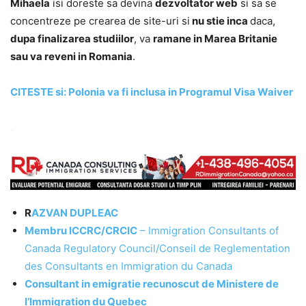
Mihaela
isi doreste sa devina
dezvoltator web
si sa se
concentreze pe crearea de site-uri si
nu stie inca
daca,
dupa finalizarea studiilor
, va
ramane in Marea Britanie
sau va reveni in Romania
.
CITESTE si: Polonia va fi inclusa in Programul Visa Waiver
.
R
AZVAN DUPLEAC
Membru ICCRC/CRCIC
– Immigration Consultants of
Canada Regulatory Council/Conseil de Reglementation
des Consultants en Immigration du Canada
Consultant in emigratie recunoscut de Ministere de
l’Immigration du Quebec