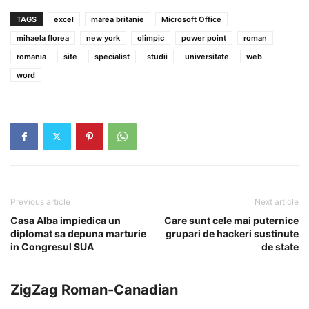
TAGS
excel
marea britanie
Microsoft Office
mihaela florea
new york
olimpic
power point
roman
romania
site
specialist
studii
universitate
web
word
Previous article
Next article
Casa Alba impiedica un
Care sunt cele mai puternice
diplomat sa depuna marturie
grupari de hackeri sustinute
in Congresul SUA
de state
ZigZag Roman-Canadian