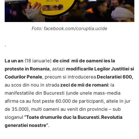
Foto: facebook.com/coruptia.ucide
.
La un an
(18 ianuarie)
de cind mii de oameni ies la
proteste in Romania
, astazi
modificarile Legilor Justitiei si
Codurilor Penale
, precum si introducerea
Declaratiei 600,
au scos din nou in strada
zeci de mii de romani:
la
manifestatiile din Bucuresti (unde unele mass-media
afirma ca au fost peste 60.000 de participanti, altele in jur
de 35.000), multi oameni au venit din provincie – sub
sloganul
“Toate drumurile duc la Bucuresti. Revolutia
generatiei noastre”
.