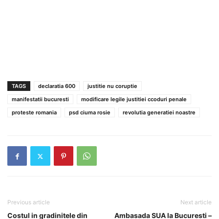
TAGS
declaratia 600
justitie nu coruptie
manifestatii bucuresti
modificare legile justitiei ccoduri penale
proteste romania
psd ciuma rosie
revolutia generatiei noastre
Previous article
Next article
Costul in gradinitele din
Ambasada SUA la Bucuresti –