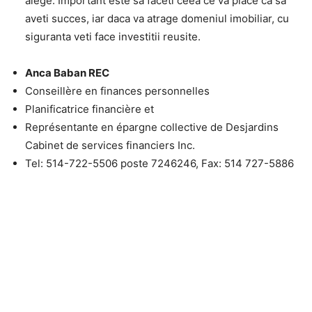
alege. Important este sa faceti ceea ce va place ca sa
aveti succes, iar daca va atrage domeniul imobiliar, cu
siguranta veti face investitii reusite.
Anca Baban REC
Conseillère en finances personnelles
Planificatrice financière et
Représentante en épargne collective de Desjardins
Cabinet de services financiers Inc.
Tel: 514-722-5506 poste 7246246, Fax: 514 727-5886