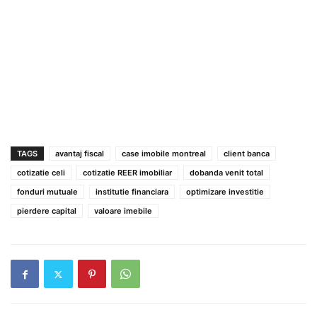
TAGS
avantaj fiscal
case imobile montreal
client banca
cotizatie celi
cotizatie REER imobiliar
dobanda venit total
fonduri mutuale
institutie financiara
optimizare investitie
pierdere capital
valoare imebile