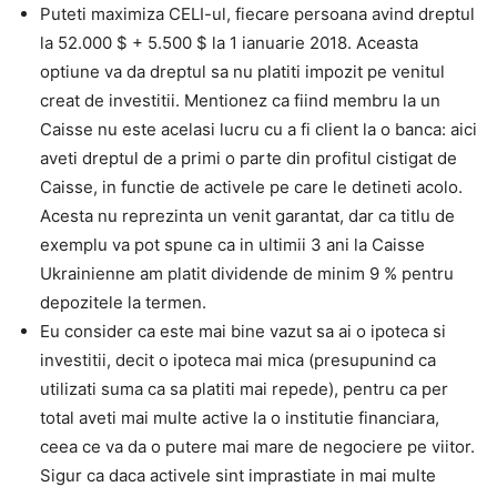
Puteti maximiza CELI-ul, fiecare persoana avind dreptul
la 52.000 $ + 5.500 $ la 1 ianuarie 2018. Aceasta
optiune va da dreptul sa nu platiti impozit pe venitul
creat de investitii. Mentionez ca fiind membru la un
Caisse nu este acelasi lucru cu a fi client la o banca: aici
aveti dreptul de a primi o parte din profitul cistigat de
Caisse, in functie de activele pe care le detineti acolo.
Acesta nu reprezinta un venit garantat, dar ca titlu de
exemplu va pot spune ca in ultimii 3 ani la Caisse
Ukrainienne am platit dividende de minim 9 % pentru
depozitele la termen.
Eu consider ca este mai bine vazut sa ai o ipoteca si
investitii, decit o ipoteca mai mica (presupunind ca
utilizati suma ca sa platiti mai repede), pentru ca per
total aveti mai multe active la o institutie financiara,
ceea ce va da o putere mai mare de negociere pe viitor.
Sigur ca daca activele sint imprastiate in mai multe