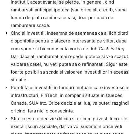
institutii, acest avantaj se pierde. In general, cind
rambursati anticipat ipoteca (sau orice alt credit), suma
lunara de plata ramine aceeasi, doar perioada de
rambursare scade.
Cind ai investitii, inseamna de asemenea ca ai lichiditati
disponibile pentru o afacere interesanta pe viitor, dupa
cum spune si biecunoscuta vorba de duh
Cash is king
.
Dar daca ati rambursat mai repede ipoteca si v-a scazut
valoarea casei, nu veti putea sa o refinantati. Sigur este
foarte posibil sa scada si valoarea investitiilor in aceeasi
situatie.
Puteti face investitii in fonduri mutuale care investesc in
infrastructuri, FinTech, in companii situate in Quebec,
Canada, SUA etc. Orice decizie ati lua, va puteti razgindi
oricind, fara nici o consecinta.
Stiu ca este o decizie dificila si oricum privesti lucrurile
exista riscuri asociate, dar va voi sustine in orice veti