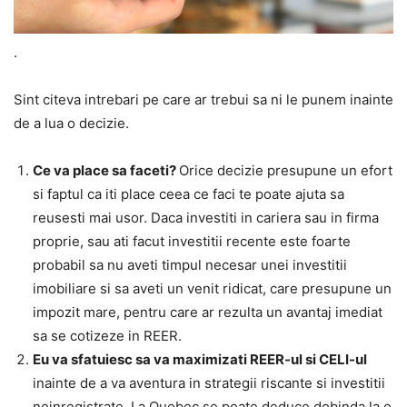
.
Sint citeva intrebari pe care ar trebui sa ni le punem inainte
de a lua o decizie.
Ce v
a
place s
a
face
t
i?
Orice decizie presupune un efort
si faptul ca iti place ceea ce faci te poate ajuta sa
reusesti mai usor. Daca investiti in cariera sau in firma
proprie, sau ati facut investitii recente este foarte
probabil sa nu aveti timpul necesar unei investitii
imobiliare si sa aveti un venit ridicat, care presupune un
impozit mare, pentru care ar rezulta un avantaj imediat
sa se cotizeze in REER.
Eu v
a
sf
a
tuiesc s
a
v
a
maximiza
t
i REER-ul
s
i CELI-ul
inainte de a va aventura in strategii riscante si investitii
neinregistrate. La Quebec se poate deduce dobinda la o