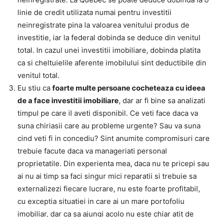
linie de credit utilizata numai pentru investitii
neinregistrate pina la valoarea venitului produs de
investitie, iar la federal dobinda se deduce din venitul
total. In cazul unei investitii imobiliare, dobinda platita
ca si cheltuielile aferente imobilului sint deductibile din
venitul total.
Eu stiu ca
foarte multe persoane cocheteaz
a
cu ideea
de a face investi
t
ii imobiliare
, dar ar fi bine sa analizati
timpul pe care il aveti disponibil. Ce veti face daca va
suna chiriasii care au probleme urgente? Sau va suna
cind veti fi in concediu? Sint anumite compromisuri care
trebuie facute daca va manageriati personal
proprietatile. Din experienta mea, daca nu te pricepi sau
ai nu ai timp sa faci singur mici reparatii si trebuie sa
externalizezi fiecare lucrare, nu este foarte profitabil,
cu exceptia situatiei in care ai un mare portofoliu
imobiliar, dar ca sa ajungi acolo nu este chiar atit de