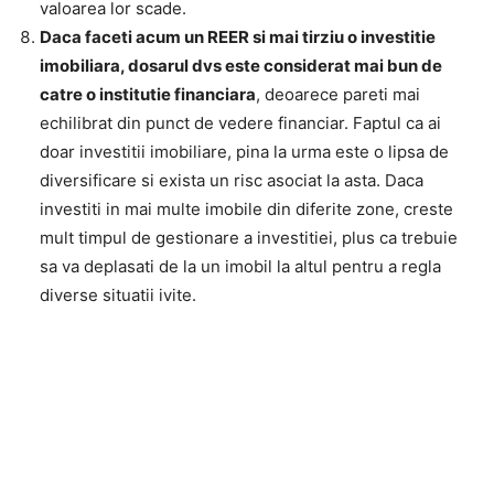
valoarea lor scade.
Dac
a
face
t
i acum un REER
s
i mai tirziu o investi
t
ie
imobiliar
a
, dosarul dvs este considerat mai bun de
c
a
tre o institu
t
ie financiar
a
, deoarece pareti mai
echilibrat din punct de vedere financiar. Faptul ca ai
doar investitii imobiliare, pina la urma este o lipsa de
diversificare si exista un risc asociat la asta. Daca
investiti in mai multe imobile din diferite zone, creste
mult timpul de gestionare a investitiei, plus ca trebuie
sa va deplasati de la un imobil la altul pentru a regla
diverse situatii ivite.