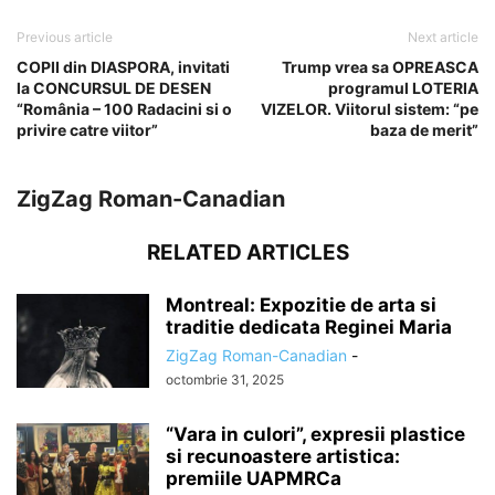
Previous article
Next article
COPII din DIASPORA, invitati
Trump vrea sa OPREASCA
la CONCURSUL DE DESEN
programul LOTERIA
“România – 100 Radacini si o
VIZELOR. Viitorul sistem: “pe
privire catre viitor”
baza de merit”
ZigZag Roman-Canadian
RELATED ARTICLES
Montreal: Expozitie de arta si
traditie dedicata Reginei Maria
ZigZag Roman-Canadian
-
octombrie 31, 2025
“Vara in culori”, expresii plastice
si recunoastere artistica:
premiile UAPMRCa