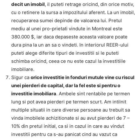
decit un imobil
, il puteti retrage oricind, din orice motiv,
cu o retinere la sursa a impozitului aferent. La un imobil,
recuperarea sumei depinde de valoarea lui. Pretul
mediu al unei pro-prietati vindute in Montreal este
380.000 $, iar daca depaseste aceasta valoare poate
dura pina la un an sa o vindeti. In interiorul REER-ului
puteti alege diferite tipuri de investitii si le puteti
schimba oricind, ceea ce nu este cazul la investitiile
imobiliare.
Sigur ca
orice investi
t
ie in fonduri mutule vine cu riscul
unei pierderi de capital, dar la fel este
s
i pentru o
investi
t
ie imobiliar
a
. Ambele sint rentabile pe termen
lung si pot avea pierderi pe termen scurt. Am intilnit
multiple situatii in care diverse persoane au trebuit sa
vinda imobilele achizitionate si au avut pierderi de 7 –
10% din pretul initial, ca si in cazul in care au vindut
investitii pentru ca s-au panicat cind au vazut ca