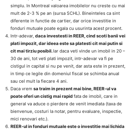
simplu. In Montreal valoarea imobilelor nu creste cu mai
mult de 2-3 % pe an (sursa SCHL). Bineinteles ca sint
diferente in functie de cartier, dar orice investitie in
fonduri mutuale poate egala cu usurinta acest procent.
Intr-adevar,
dac
a
investe
s
ti in REER, cind sco
t
i banii vei
pl
a
ti impozit, dar ideea este s
a
pl
a
te
s
ti cit mai pu
t
in
s
i
cit mai tirziu posibil.
Iar daca veti vinde un imobil in 20 –
30 de ani, tot veti plati impozit, intr-adevar va fi pe
cistigul in capital si nu pe venit, dar asta este in prezent,
in timp ce legile din domeniul fiscal se schimba anual
sau cel mult la fiecare 4 ani.
Daca vrem
s
a
tr
a
im in prezent mai bine, REER-ul v
a
poate oferi un ci
s
tig mai rapid
fata de imobil, care in
general va aduce o pierdere de venit imediata (taxa de
bienvenue, costuri la notar, pentru evaluare, inspectie,
mici renovari etc.).
REER-ul in fonduri mutuale este o investi
t
ie mai lichid
a