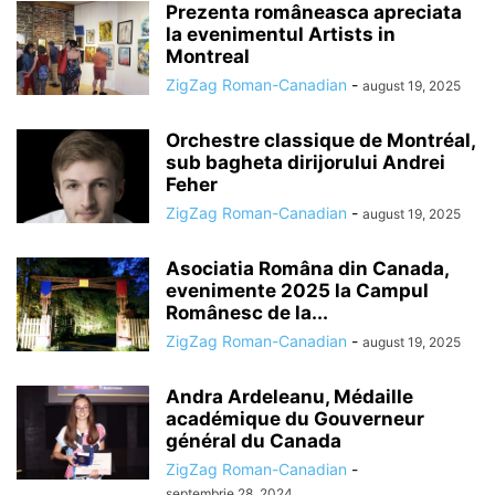
Prezenta româneasca apreciata
la evenimentul Artists in
Montreal
ZigZag Roman-Canadian
-
august 19, 2025
Orchestre classique de Montréal,
sub bagheta dirijorului Andrei
Feher
ZigZag Roman-Canadian
-
august 19, 2025
Asociatia Româna din Canada,
evenimente 2025 la Campul
Românesc de la...
ZigZag Roman-Canadian
-
august 19, 2025
Andra Ardeleanu, Médaille
académique du Gouverneur
général du Canada
ZigZag Roman-Canadian
-
septembrie 28, 2024