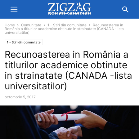
Home
Comunitate
1 - Stiri din comunitate
Recunoasterea in
România a titlurilor academice obtinute in strainatate (CANADA -lista
universitatilor)
1 - Stiri din comunitate
Recunoasterea in România a
titlurilor academice obtinute
in strainatate (CANADA -lista
universitatilor)
octombrie 5, 2017