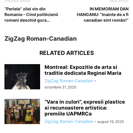
Previous article
Next article
“Perlele” zilei vin din
IN MEMORIAM DAN
Romania – Cind politicienii
HANGANU: “Inainte de a fi
romani deschid gura…
canadian sint român!”
ZigZag Roman-Canadian
RELATED ARTICLES
Montreal: Expozitie de arta si
traditie dedicata Reginei Maria
ZigZag Roman-Canadian
-
octombrie 31, 2025
“Vara in culori”, expresii plastice
si recunoastere artistica:
premiile UAPMRCa
ZigZag Roman-Canadian
-
august 19, 2025