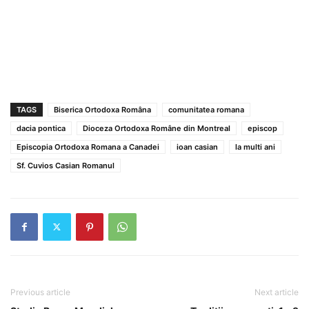
TAGS
Biserica Ortodoxa Româna
comunitatea romana
dacia pontica
Dioceza Ortodoxa Române din Montreal
episcop
Episcopia Ortodoxa Romana a Canadei
ioan casian
la multi ani
Sf. Cuvios Casian Romanul
Previous article
Next article