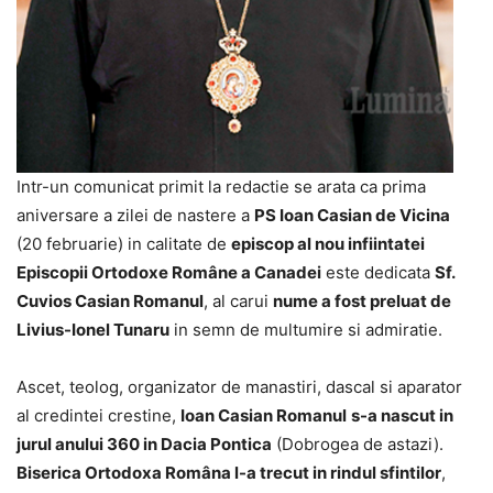
Intr-un comunicat primit la redactie se arata ca prima
aniversare a zilei de nastere a
PS Ioan Casian de Vicina
(20 februarie) in calitate de
episcop al nou infiintatei
Episcopii Ortodoxe Române a Canadei
este dedicata
Sf.
Cuvios Casian Romanul
, al carui
nume a fost preluat de
Livius-Ionel Tunaru
in semn de multumire si admiratie.
Ascet, teolog, organizator de manastiri, dascal si aparator
al credintei crestine,
Ioan Casian Romanul
s-a nascut in
jurul anului 360 in Dacia Pontica
(Dobrogea de astazi).
Biserica Ortodoxa Româna l-a trecut in rindul sfintilor
,