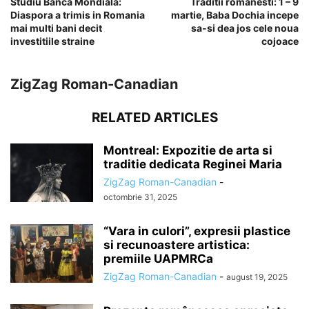
Studiu Banca Mondiala:
Traditii romanesti: 1 – 9
Diaspora a trimis in Romania
martie, Baba Dochia incepe
mai multi bani decit
sa-si dea jos cele noua
investitiile straine
cojoace
ZigZag Roman-Canadian
RELATED ARTICLES
Montreal: Expozitie de arta si
traditie dedicata Reginei Maria
ZigZag Roman-Canadian
-
octombrie 31, 2025
“Vara in culori”, expresii plastice
si recunoastere artistica:
premiile UAPMRCa
ZigZag Roman-Canadian
-
august 19, 2025