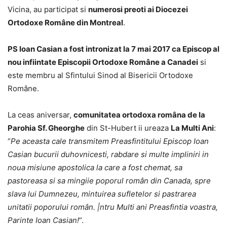
Vicina, au participat si
numerosi preoti ai Diocezei
Ortodoxe Române din Montreal
.
PS Ioan Casian a fost intronizat la 7 mai 2017 ca Episcop al
nou infiintate Episcopii Ortodoxe Române a Canadei
si
este membru al Sfintului Sinod al Bisericii Ortodoxe
Române.
La ceas aniversar,
comunitatea ortodoxa româna de la
Parohia Sf. Gheorghe
din St-Hubert ii ureaza
La Multi Ani
:
“
Pe aceasta cale transmitem Preasfintitului Episcop Ioan
Casian bucurii duhovnicesti, rabdare si multe impliniri in
noua misiune apostolica la care a fost chemat, sa
pastoreasa si sa mingiie poporul român din Canada, spre
slava lui Dumnezeu, mintuirea sufletelor si pastrarea
unitatii poporului român. |ntru Multi ani Preasfintia voastra,
Parinte Ioan Casian!
“.