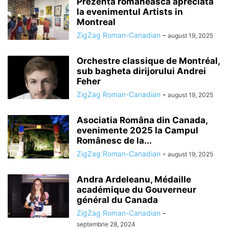
Prezenta româneasca apreciata
la evenimentul Artists in
Montreal
ZigZag Roman-Canadian
-
august 19, 2025
Orchestre classique de Montréal,
sub bagheta dirijorului Andrei
Feher
ZigZag Roman-Canadian
-
august 19, 2025
Asociatia Româna din Canada,
evenimente 2025 la Campul
Românesc de la...
ZigZag Roman-Canadian
-
august 19, 2025
Andra Ardeleanu, Médaille
académique du Gouverneur
général du Canada
ZigZag Roman-Canadian
-
septembrie 28, 2024