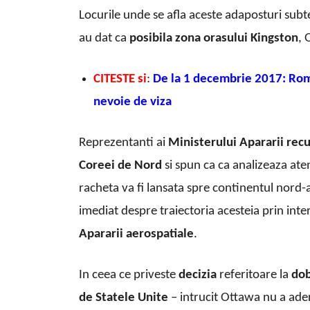
Locurile unde se afla aceste adaposturi subte
au dat ca
posibila zona orasului Kingston
, 
CITESTE si
:
De la 1 decembrie 2017: Rom
nevoie de viza
Reprezentanti ai
Ministerului Apararii
recu
Coreei de Nord
si spun ca ca analizeaza aten
racheta va fi lansata spre continentul nord-
imediat despre traiectoria acesteia prin int
Apararii aerospatiale
.
In ceea ce priveste
decizia
referitoare la
dob
de Statele Unite
– intrucit Ottawa nu a ad