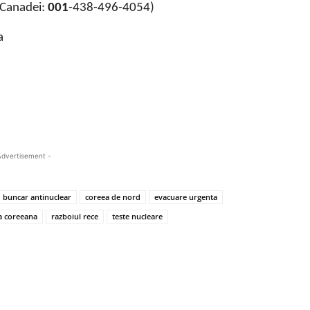
Canadei:
001
-438-496-4054)
a
Advertisement -
buncar antinuclear
coreea de nord
evacuare urgenta
a coreeana
razboiul rece
teste nucleare