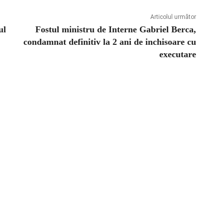
Articolul următor
ul
Fostul ministru de Interne Gabriel Berca,
condamnat definitiv la 2 ani de inchisoare cu
executare