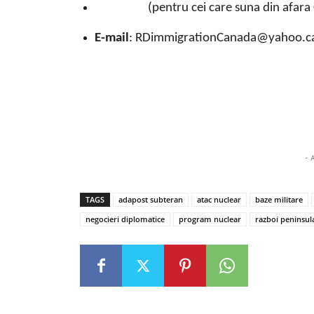
(pentru cei care suna din afara 
E-mail
: RDimmigrationCanada@yahoo.c
- 
TAGS
adapost subteran
atac nuclear
baze militare
negocieri diplomatice
program nuclear
razboi peninsul