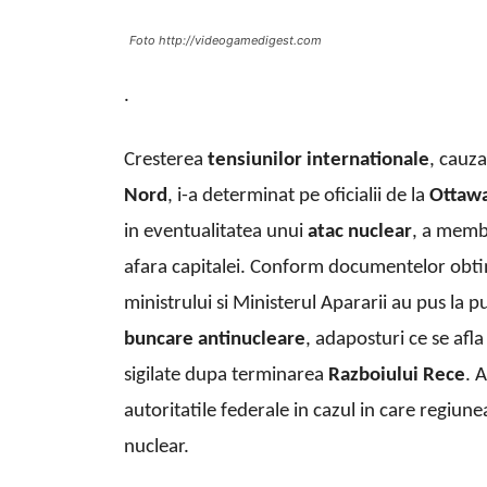
Foto http://videogamedigest.com
.
Cresterea
tensiunilor internationale
, cauz
Nord
, i-a determinat pe oficialii de la
Ottawa
in eventualitatea unui
atac nuclear
, a membr
afara capitalei. Conform documentelor obti
ministrului si Ministerul Apararii au pus la p
buncare antinucleare
, adaposturi ce se afla
sigilate dupa terminarea
Razboiului Rece
. 
autoritatile federale in cazul in care regiu
nuclear.