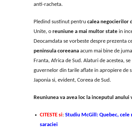
anti-racheta.
Pledind sustinut pentru
calea negocierilor 
Unite, o
reuniune a mai multor state
in inc
Deocamdata se vorbeste despre prezenta celo
peninsula coreeana
acum mai bine de jumata
Franta, Africa de Sud. Alaturi de acestea, se
guvernelor din tarile aflate in apropiere de 
Japonia si, evident, Coreea de Sud.
Reuniunea va avea loc la inceputul anului v
CITESTE si
:
Studiu McGill: Quebec, cele
saraciei