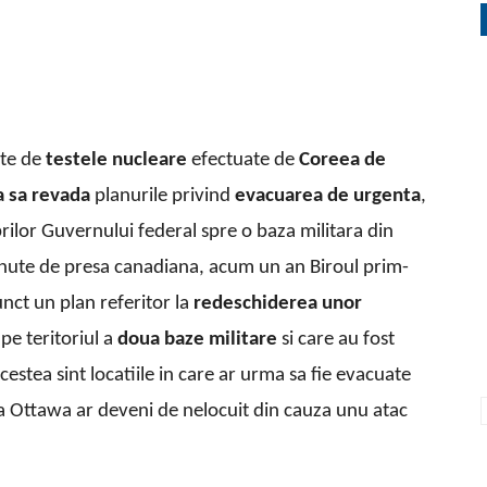
ate de
testele nucleare
efectuate de
Coreea de
 sa revada
planurile privind
evacuarea de urgenta
,
ilor Guvernului federal spre o baza militara din
nute de presa canadiana, acum un an Biroul prim-
unct un plan referitor la
redeschiderea unor
 pe teritoriul a
doua baze militare
si care au fost
Acestea sint locatiile in care ar urma sa fie evacuate
nea Ottawa ar deveni de nelocuit din cauza unu atac