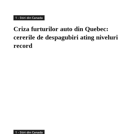
1 - Stiri din Canada
Criza furturilor auto din Quebec:
cererile de despagubiri ating niveluri
record
1 - Stiri din Canada