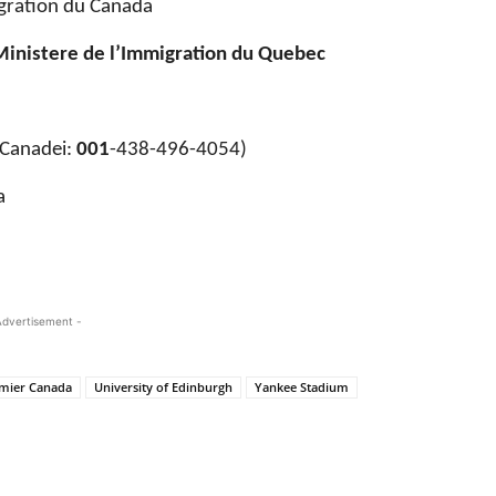
gration du Canada
Ministere de l’Immigration du Quebec
Canadei:
001
-438-496-4054)
a
Advertisement -
mier Canada
University of Edinburgh
Yankee Stadium