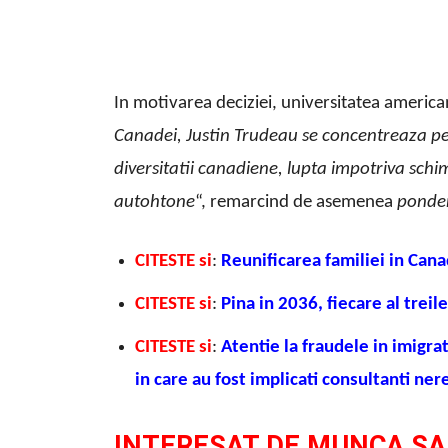
In motivarea deciziei, universitatea america
Canadei, Justin Trudeau se concentreaza pe
diversitatii canadiene, lupta impotriva schi
autohtone
“, remarcind de asemenea
ponde
CITESTE si
:
Reunificarea familiei in Can
CITESTE si
:
Pina in 2036, fiecare al treil
CITESTE si
:
Atentie la fraudele in imigra
in care au fost implicati consultanti ne
INTERESAT DE MUNCA SA