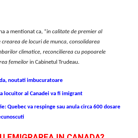
na a mentionat ca, “
in calitate de premier al
 crearea de locuri de munca, consolidarea
mbarilor climatice, reconcilierea cu popoarele
rea femeilor
in Cabinetul Trudeau.
ada, noutati imbucuratoare
ea locuitor al Canadei va fi imigrant
tie: Quebec va respinge sau anula circa 600 dosare
recunoscuti
U EMIGRAREA IN CANADA?