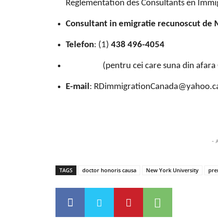
Reglementation des Consultants en Immi
Consultant in emigratie recunoscut de 
Telefon
: (1)
438 496-4054
(pentru cei care suna din afara 
E-mail
: RDimmigrationCanada@yahoo.c
- 
TAGS
doctor honoris causa
New York University
pre