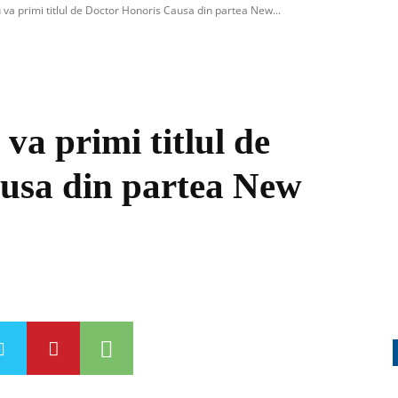
va primi titlul de Doctor Honoris Causa din partea New...
va primi titlul de
usa din partea New