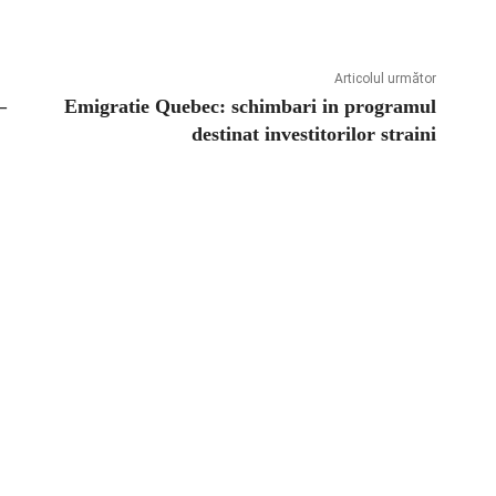
Articolul următor
–
Emigratie Quebec: schimbari in programul
destinat investitorilor straini