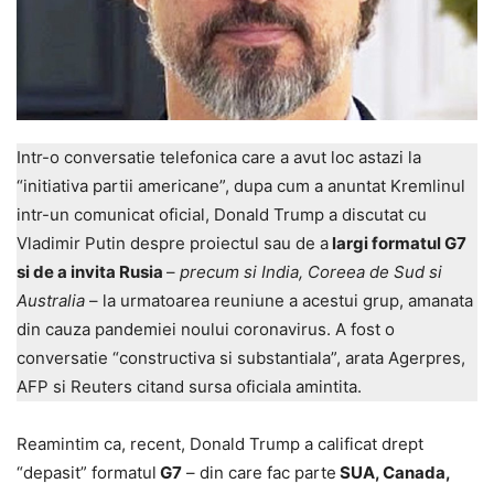
Intr-o conversatie telefonica care a avut loc astazi la
“initiativa partii americane”, dupa cum a anuntat Kremlinul
intr-un comunicat oficial, Donald Trump a discutat cu
Vladimir Putin despre proiectul sau de a
largi formatul G7
si de a invita Rusia
–
precum si India, Coreea de Sud si
Australia
– la urmatoarea reuniune a acestui grup, amanata
din cauza pandemiei noului coronavirus. A fost o
conversatie “constructiva si substantiala”, arata Agerpres,
AFP si Reuters citand sursa oficiala amintita.
Reamintim ca, recent, Donald Trump a calificat drept
“depasit” formatul
G7
– din care fac parte
SUA, Canada,