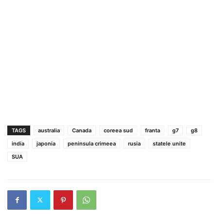
TAGS
australia
Canada
coreea sud
franta
g7
g8
india
japonia
peninsula crimeea
rusia
statele unite
SUA