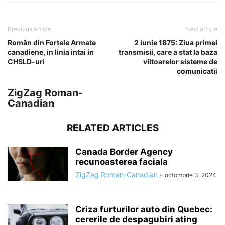
Previous article
Next article
Român din Fortele Armate
2 iunie 1875: Ziua primei
canadiene, in linia intai in
transmisii, care a stat la baza
CHSLD-uri
viitoarelor sisteme de
comunicatii
ZigZag Roman-
Canadian
RELATED ARTICLES
Canada Border Agency
recunoasterea faciala
ZigZag Roman-Canadian
-
octombrie 3, 2024
Criza furturilor auto din Quebec:
cererile de despagubiri ating