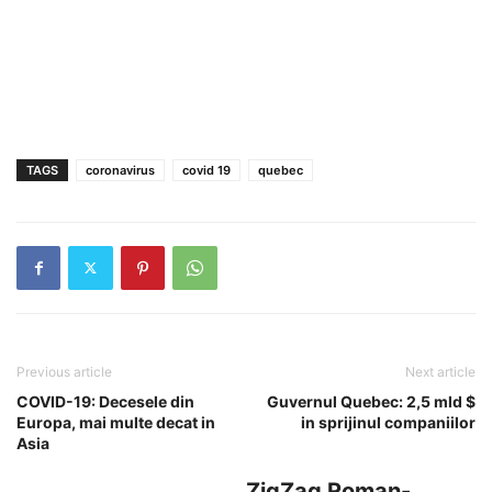
TAGS
coronavirus
covid 19
quebec
Previous article
Next article
COVID-19: Decesele din
Guvernul Quebec: 2,5 mld $
Europa, mai multe decat in
in sprijinul companiilor
Asia
ZigZag Roman-