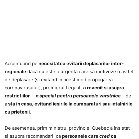
Accentuand pe
necesitatea evitarii deplasarilor inter-
regionale
daca nu este o urgenta care sa motiveze o astfel
de deplasare (si evitand in acest mod propagarea
coronavirusului), premierul Legault
a revenit si asupra
restrictiilor
– i
n special pentru persoanele varstnice
– de
a
sta in casa
,
evitand iesirile la cumparaturi sau intalnirile
cu prietenii
.
De asemenea, prim ministrul provinciei Quebec a insistat
si asupra recomandarii ca
persoanele care
cred
ca