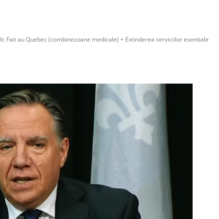
t: Fait au Quebec (combinezoane medicale) + Extinderea serviciilor esentiale