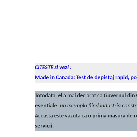
CITESTE si vezi :
Made in Canada: Test de depistaj rapid, p
Totodata, el a mai declarat ca
Guvernul din 
esentiale
,
un exemplu fiind industria constr
Aceasta este vazuta ca
o prima masura de re
servicii
.