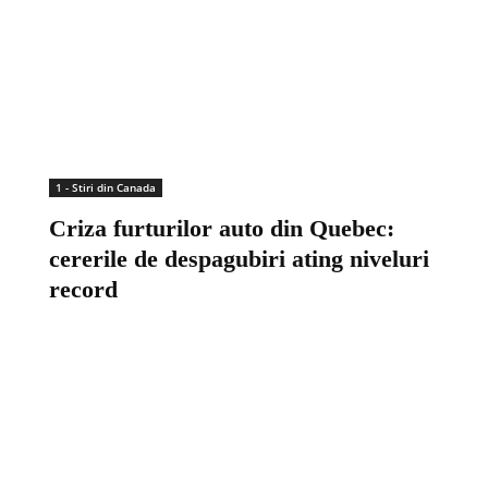
1 - Stiri din Canada
Criza furturilor auto din Quebec:
cererile de despagubiri ating niveluri
record