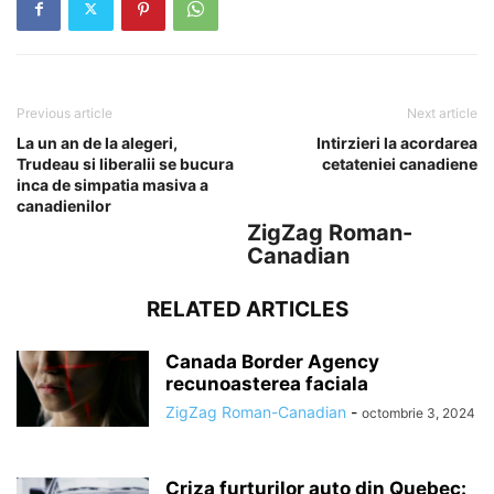
Previous article
Next article
La un an de la alegeri,
Intirzieri la acordarea
Trudeau si liberalii se bucura
cetateniei canadiene
inca de simpatia masiva a
canadienilor
ZigZag Roman-
Canadian
RELATED ARTICLES
Canada Border Agency
recunoasterea faciala
ZigZag Roman-Canadian
-
octombrie 3, 2024
Criza furturilor auto din Quebec: