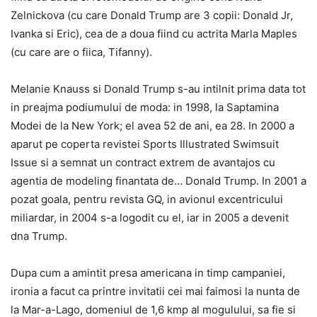
Zelnickova (cu care Donald Trump are 3 copii: Donald Jr,
Ivanka si Eric), cea de a doua fiind cu actrita Marla Maples
(cu care are o fiica, Tifanny).
Melanie Knauss si Donald Trump s-au intilnit prima data tot
in preajma podiumului de moda: in 1998, la Saptamina
Modei de la New York; el avea 52 de ani, ea 28. In 2000 a
aparut pe coperta revistei Sports Illustrated Swimsuit
Issue si a semnat un contract extrem de avantajos cu
agentia de modeling finantata de… Donald Trump. In 2001 a
pozat goala, pentru revista GQ, in avionul excentricului
miliardar, in 2004 s-a logodit cu el, iar in 2005 a devenit
dna Trump.
Dupa cum a amintit presa americana in timp campaniei,
ironia a facut ca printre invitatii cei mai faimosi la nunta de
la Mar-a-Lago, domeniul de 1,6 kmp al mogulului, sa fie si