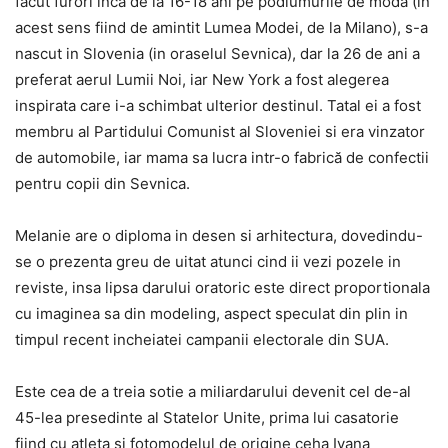
facut furori inca de la 16-18 ani pe podiumurile de moda (in
acest sens fiind de amintit Lumea Modei, de la Milano), s-a
nascut in Slovenia (in oraselul Sevnica), dar la 26 de ani a
preferat aerul Lumii Noi, iar New York a fost alegerea
inspirata care i-a schimbat ulterior destinul. Tatal ei a fost
membru al Partidului Comunist al Sloveniei si era vinzator
de automobile, iar mama sa lucra intr-o fabrică de confectii
pentru copii din Sevnica.
Melanie are o diploma in desen si arhitectura, dovedindu-
se o prezenta greu de uitat atunci cind ii vezi pozele in
reviste, insa lipsa darului oratoric este direct proportionala
cu imaginea sa din modeling, aspect speculat din plin in
timpul recent incheiatei campanii electorale din SUA.
Este cea de a treia sotie a miliardarului devenit cel de-al
45-lea presedinte al Statelor Unite, prima lui casatorie
fiind cu atleta si fotomodelul de origine ceha Ivana