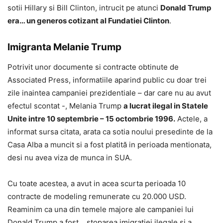
sotii Hillary si Bill Clinton, intrucit pe atunci
Donald Trump
era… un generos cotizant al Fundatiei Clinton
.
Imigranta Melanie Trump
Potrivit unor documente si contracte obtinute de
Associated Press, informatiile aparind public cu doar trei
zile inaintea campaniei prezidentiale – dar care nu au avut
efectul scontat -, Melania Trump
a lucrat ilegal in Statele
Unite intre 10 septembrie – 15 octombrie 1996.
Actele, a
informat sursa citata, arata ca sotia noului presedinte de la
Casa Alba a muncit si a fost platită in perioada mentionata,
desi nu avea viza de munca in SUA.
Cu toate acestea, a avut in acea scurta perioada 10
contracte de modeling remunerate cu 20.000 USD.
Reaminim ca una din temele majore ale campaniei lui
Donald Trump a fost… stoparea imigratiei ilegale si a