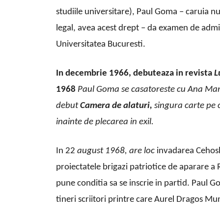
studiile universitare), Paul Goma – caruia nu 
legal, avea acest drept – da examen de admite
Universitatea Bucuresti.
In decembrie 1966, debuteaz
a
in revista
L
1968
Paul Goma se c
a
s
a
tore
s
te cu Ana Mar
debut
Camera de al
a
turi
,
singura carte pe 
inainte de plecarea in exil.
In 22
august 1968, are loc
invadarea Cehosl
proiectatele brigazi patriotice de aparare a R
pune conditia sa se inscrie in partid. Paul G
tineri scriitori printre care Aurel Dragos M