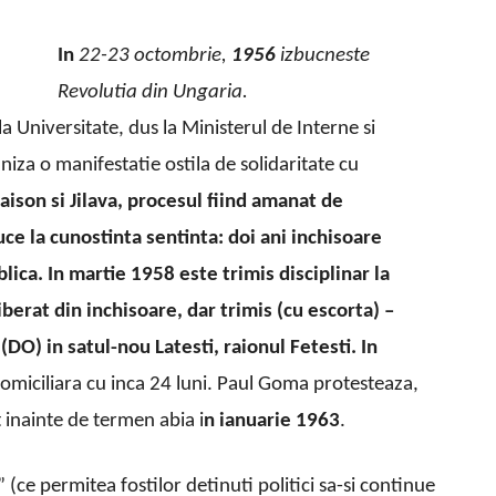
In
22-23 octombrie,
1956
izbucneste
Revolutia din Ungaria.
 Universitate, dus la Ministerul de Interne si
niza o manifestatie ostila de solidaritate cu
aison si Jilava, procesul fiind amanat de
ce la cunostinta sentinta: doi ani inchisoare
lica. In martie 1958 este trimis disciplinar la
berat din inchisoare, dar trimis (cu escorta) –
(DO) in satul-nou Latesti, raionul Fetesti. In
domiciliara cu inca 24 luni. Paul Goma protesteaza,
at inainte de termen abia i
n ianuarie 1963
.
ce permitea fostilor detinuti politici sa-si continue