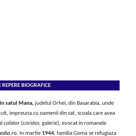
E REPERE BIOGRAFICE
in satul Mana,
judetul Orhei, din Basarabia, unde
struit, impreuna cu oamenii din sat, scoala care avea
ul
calidor
(coridor, galerie), evocat in romanele
edia.ro
. In martie
1944
, familia Goma se refugiaza