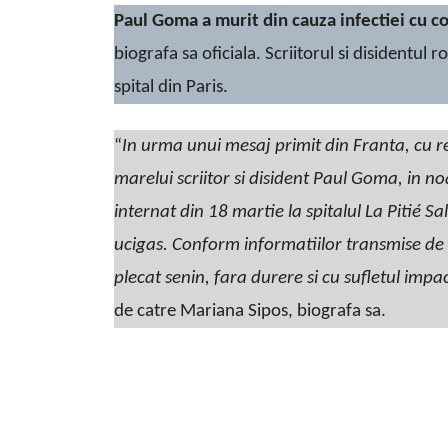
Paul Goma a murit din cauza infectiei cu c
biografa sa oficiala. Scriitorul si disidentul 
spital din Paris.
“
In urma unui mesaj primit din Franta, cu r
marelui scriitor si disident Paul Goma, in 
internat din 18 martie la spitalul La Pitié Sa
ucigas. Conform informatiilor transmise de 
plecat senin, fara durere si cu sufletul impa
de catre Mariana Sipos, biografa sa.