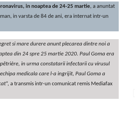
oronavirus, in noaptea de 24-25 martie
, a anuntat
roman, in varsta de 84 de ani, era internat intr-un
egret si mare durere anunt plecarea dintre noi a
noaptea din 24 spre 25 martie 2020. Paul Goma era
lpêtrière, in urma constatarii infectarii cu virusul
echipa medicala care l-a ingrijit, Paul Goma a
cat
“, a transmis intr-un comunicat remis Mediafax