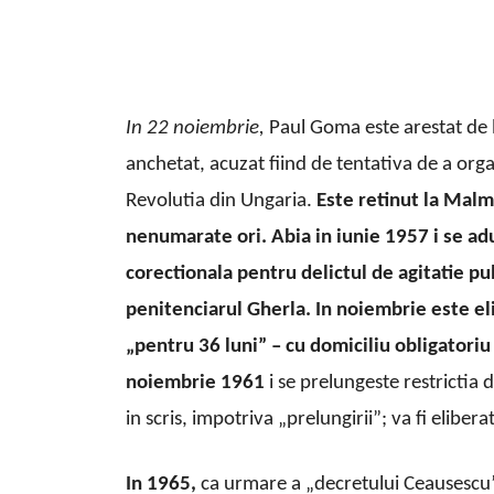
In 22
noiembrie,
Paul Goma este arestat de la
anchetat, acuzat fiind de tentativa de a orga
Revolutia din Ungaria.
Este retinut la Malm
nenumarate ori. Abia in iunie 1957 i
se adu
corectionala pentru delictul de agitatie pub
penitenciarul Gherla. In noiembrie este eli
„pentru 36 luni” – cu domiciliu obligatoriu 
noiembrie 1961
i se prelungeste restrictia 
in scris, impotriva „prelungirii”; va fi eliber
In 1965,
ca urmare a „decretului Ceausescu” (