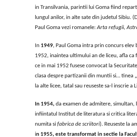
in Transilvania, parintii lui Goma fiind repart
lungul anilor, in alte sate din judetul Sibiu. 
Paul Goma vezi romanele:
Arta refugii, Ast
In
1949
, Paul Goma intra prin concurs elev b
1952, inaintea ultimului an de liceu, afla ca 
ce in mai 1952 fusese convocat la Securitatea
clasa despre partizanii din muntii si… tinea 
la alte licee, tatal sau reuseste sa-l inscrie 
In 1954,
da examen de admitere, simultan, la
infiintatul Institut de literatura si critica l
numita si
fabrica de scriitori
). Reuseste la a
i
n 1955, este transformat in sec
t
ie la Fac