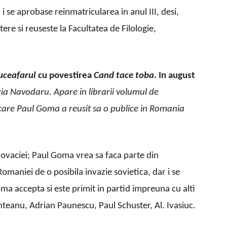
i se aprobase reinmatricularea in anul III, desi,
re si reuseste la Facultatea de Filologie,
uceaf
a
rul
cu povestirea
Cand tace toba
.
In august
ia N
a
vodaru. Apare in libr
a
rii volumul de
care Paul Goma a reu
s
it s
a
o publice in Romania
ovaciei; Paul Goma vrea sa faca parte din
omaniei de o posibila invazie sovietica, dar i se
oma accepta si este primit in partid impreuna cu alti
unteanu, Adrian Paunescu, Paul Schuster, Al. Ivasiuc.