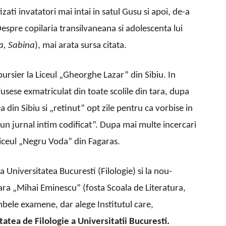
izati invatatori mai intai in satul Gusu si apoi, de-a
(Despre copilaria transilvaneana si adolescenta lui
ra, Sabina
), mai arata sursa citata.
ursier la Liceul „Gheorghe Lazar” din Sibiu. In
fusese exmatriculat din toate scolile din tara, dupa
 din Sibiu si „retinut” opt zile pentru ca vorbise in
„un jurnal intim codificat”. Dupa mai multe incercari
a Liceul „Negru Voda” din Fagaras.
 Universitatea Bucuresti (Filologie) si la nou-
iterara „Mihai Eminescu” (fosta Scoala de Literatura,
mbele examene, dar alege Institutul care,
ultatea de Filologie a Universit
a
t
ii Bucure
s
ti.