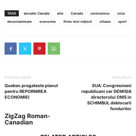
TAGS
alocatie Canada
arta
Canada
coronavirus
criza
decontaminare
economie
firme mici mijlocii
ottawa
sport
Previous article
Next article
Quebec pregateste planul
SUA: Congresmeni
pentru REPORNIREA
republicani cer DEMISIA
ECONOMIEI
directorului OMS in
SCHIMBUL deblocarii
fondurilor
ZigZag Roman-
Canadian