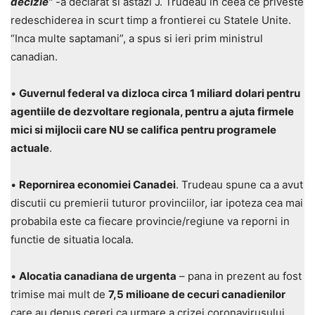
decizie”
-a declarat si astazi J. Trudeau in ceea ce priveste
redeschiderea in scurt timp a frontierei cu Statele Unite.
“Inca multe saptamani”, a spus si ieri prim ministrul
canadian.
•
Guvernul federal va dizloca circa 1 miliard dolari pentru
agentiile de dezvoltare regionala, pentru a ajuta firmele
mici si mijlocii care NU se califica pentru programele
actuale
.
•
Repornirea economiei Canadei
. Trudeau spune ca a avut
discutii cu premierii tuturor provinciilor, iar ipoteza cea mai
probabila este ca fiecare provincie/regiune va reporni in
functie de situatia locala.
•
Alocatia canadiana de urgenta
– pana in prezent au fost
trimise mai mult de
7,5 milioane de cecuri canadienilor
care au depus cereri ca urmare a crizei coronavirusului