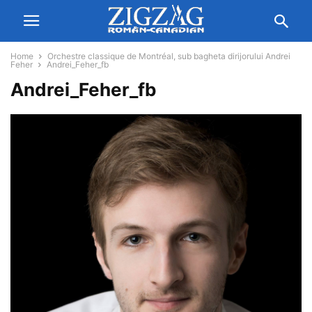
Home
Orchestre classique de Montréal, sub bagheta dirijorului Andrei
Feher
Andrei_Feher_fb
Andrei_Feher_fb