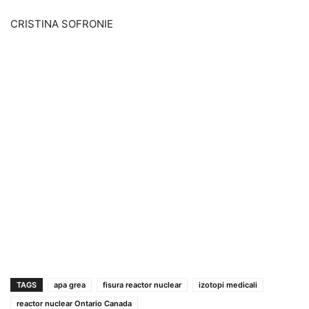
CRISTINA SOFRONIE
TAGS
apa grea
fisura reactor nuclear
izotopi medicali
reactor nuclear Ontario Canada