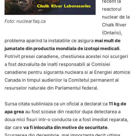
recent la
reactorul
nuclear de la
Foto: nuclearfaq.ca
Chalk River
(Ontario),
problema aparind la instalatiile ce asigura
mai mult de
jumatate din productia mondiala de izotopi medicali
.
Potrivit presei canadiene, chestiunea acestei noi scurgeri
a fost dezvaluita de inalti responsabili ai Comisiei
canadiene pentru siguranta nucleara si ai Energiei atomice
Canada in timpul audierilor la Comitetul permanent al
resurselor naturale din Parlamentul federal.
Sursa citata subliniaza ca un oficial a declarat ca
11 kg de
apa grea
au fost scoase din reactor dupa detectarea a
doua mici fisuri intr-o conducta ce a fost imediat reparata,
dar care
va fi inlocuita din motive de securitate
.
Scurgerea din decembrie, mai importanta decit ultima