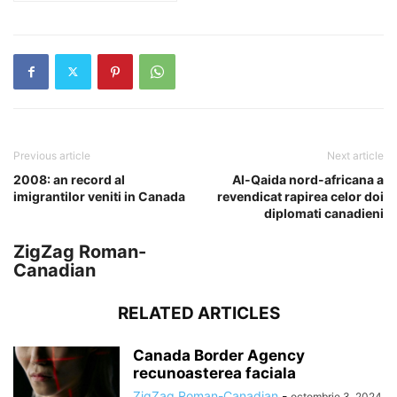
Previous article
Next article
2008: an record al
Al-Qaida nord-africana a
imigrantilor veniti in Canada
revendicat rapirea celor doi
diplomati canadieni
ZigZag Roman-
Canadian
RELATED ARTICLES
Canada Border Agency
recunoasterea faciala
ZigZag Roman-Canadian
-
octombrie 3, 2024