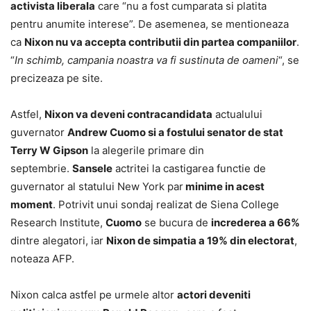
activista liberala
care “nu a fost cumparata si platita
pentru anumite interese”. De asemenea, se mentioneaza
ca
Nixon nu va accepta contributii din partea companiilor
.
“
In schimb, campania noastra va fi sustinuta de oameni
“, se
precizeaza pe site.
Astfel,
Nixon va deveni contracandidata
actualului
guvernator
Andrew Cuomo si a fostului senator de stat
Terry W Gipson
la alegerile primare din
septembrie.
Sansele
actritei la castigarea functie de
guvernator al statului New York par
minime in acest
moment
. Potrivit unui sondaj realizat de Siena College
Research Institute,
Cuomo
se bucura de
increderea a 66%
dintre alegatori, iar
Nixon de simpatia a 19% din electorat
,
noteaza AFP.
Nixon calca astfel pe urmele altor
actori deveniti