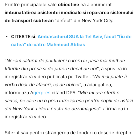
Printre principalele sale
obiective
ea a enumerat
imbunatatirea asistentei medicale si repararea sistemului
de transport subteran
“defect” din New York City.
CITESTE si
:
Ambasadorul SUA la Tel Aviv, facut “fiu de
catea” de catre Mahmoud Abbas
“
Ne-am saturat de politicieni carora le pasa mai mult de
titlurile din presa si de putere decat de noi
“, a spus ea in
inregistrarea video publicata pe Twitter. “
Nu mai poate fi
vorba doar de afaceri, ca de obicei
“, a adaugat ea,
informeaza A
gerpres
citand DPA. “
Mie mi s-a oferit o
sansa, pe care nu o prea intrezaresc pentru copiii de astazi
din New York. Liderii nostri ne dezamagesc
“, afirma ea in
inregistrarea video.
Site-ul sau pentru strangerea de fonduri o descrie drept o