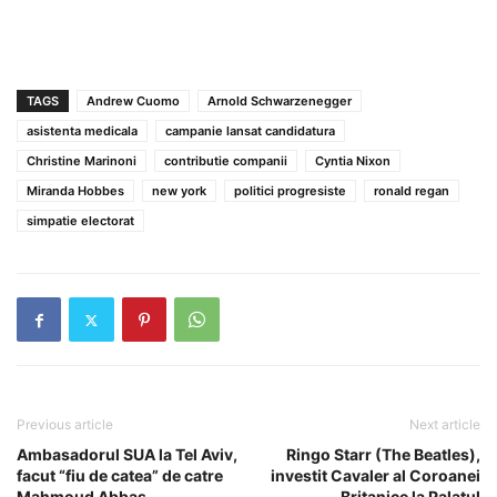
TAGS
Andrew Cuomo
Arnold Schwarzenegger
asistenta medicala
campanie lansat candidatura
Christine Marinoni
contributie companii
Cyntia Nixon
Miranda Hobbes
new york
politici progresiste
ronald regan
simpatie electorat
Previous article
Next article
Ambasadorul SUA la Tel Aviv,
Ringo Starr (The Beatles),
facut “fiu de catea” de catre
investit Cavaler al Coroanei
Mahmoud Abbas
Britanice la Palatul