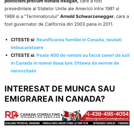
politicieni precum Ronald Reagan,
care a fost
presedintele al Statelor Unite ale Americii intre 1981 si
1989 si a “Terminatorului”
Arnold Schwarzenegger
, care a
fost guvernator de California din 2003 pana in 2011.
CITESTE si
:
Reunificarea familiei in Canada, noutati
imbucuratoare
CITESTE si
:
Peste 400 de romani au facut cereri de azil
in Canada in numai doua luni. Ottawa da semne de
nervozitate
INTERESAT DE MUNCA SAU
EMIGRAREA IN CANADA?