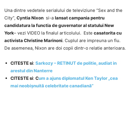
Una dintre vedetele serialului de televiziune “Sex and the
City”,
Cyntia Nixon
si-a
lansat campania pentru
candidatura la functia de guvernator al statului New
York
– vezi
VIDEO la finalul articolului
. Este
casatorita cu
activista Christine Marinoni
. Cuplul are impreuna un fiu.
De asemenea, Nixon are doi copii dintr-o relatie anterioara.
CITESTE si
:
Sarkozy – RETINUT de politie, audiat in
arestul din Nanterre
CITESTE si
:
C
um a ajuns diplomatul Ken Taylor „cea
mai neobișnuită celebritate canadiană”