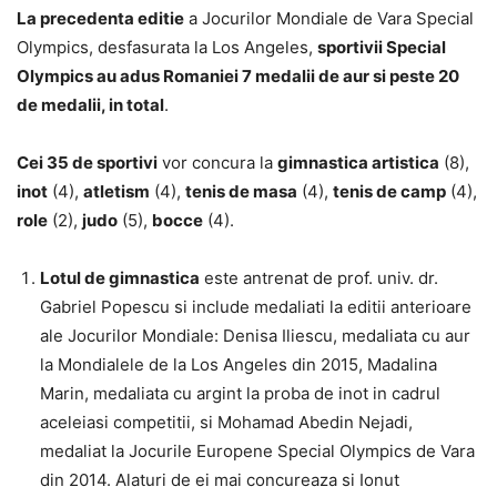
La precedenta editie
a Jocurilor Mondiale de Vara Special
Olympics, desfasurata la Los Angeles,
sportivii Special
Olympics au adus Romaniei 7 medalii de aur si peste 20
de medalii, in total
.
Cei 35 de sportivi
vor concura la
gimnastica artistica
(8),
inot
(4),
atletism
(4),
tenis de masa
(4),
tenis de camp
(4),
role
(2),
judo
(5),
bocce
(4).
Lotul de gimnastica
este antrenat de prof. univ. dr.
Gabriel Popescu si include medaliati la editii anterioare
ale Jocurilor Mondiale: Denisa Iliescu, medaliata cu aur
la Mondialele de la Los Angeles din 2015, Madalina
Marin, medaliata cu argint la proba de inot in cadrul
aceleiasi competitii, si Mohamad Abedin Nejadi,
medaliat la Jocurile Europene Special Olympics de Vara
din 2014. Alaturi de ei mai concureaza si Ionut