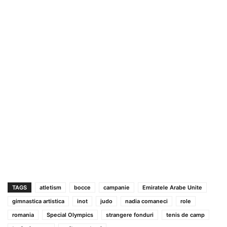
TAGS
atletism
bocce
campanie
Emiratele Arabe Unite
gimnastica artistica
inot
judo
nadia comaneci
role
romania
Special Olympics
strangere fonduri
tenis de camp