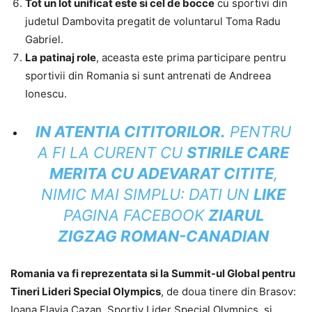
Tot un lot unificat este si cel de bocce
cu sportivi din
judetul Dambovita pregatit de voluntarul Toma Radu
Gabriel.
La patinaj role
, aceasta este prima participare pentru
sportivii din Romania si sunt antrenati de Andreea
Ionescu.
IN ATENTIA CITITORILOR
.
PENTRU
A FI LA CURENT CU
STIRILE CARE
MERITA CU ADEVARAT CITITE
,
NIMIC MAI SIMPLU: DATI UN
LIKE
PAGINA FACEBOOK
ZIARUL
ZIGZAG ROMAN-CANADIAN
Romania va fi reprezentata si la Summit-ul Global pentru
Tineri Lideri Special Olympics
, de doua tinere din Brasov:
Ioana Flavia Cazan, Sportiv Lider Special Olympics, si