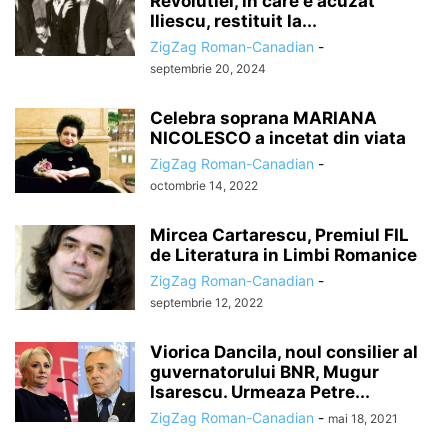
Revolutiei, in care e acuzat
Iliescu, restituit la...
ZigZag Roman-Canadian
-
septembrie 20, 2024
Celebra soprana MARIANA
NICOLESCO a incetat din viata
ZigZag Roman-Canadian
-
octombrie 14, 2022
Mircea Cartarescu, Premiul FIL
de Literatura in Limbi Romanice
ZigZag Roman-Canadian
-
septembrie 12, 2022
Viorica Dancila, noul consilier al
guvernatorului BNR, Mugur
Isarescu. Urmeaza Petre...
ZigZag Roman-Canadian
-
mai 18, 2021