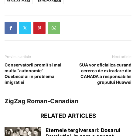
tenis de masa
zeita montreal
Previous article
Next article
Conservatorii promit si mai
SUA vor oficializa curand
multa “autonomie”
cererea de extradare din
Quebecului in problema
CANADA a responsabilei
imigratiei
grupului Huawei
ZigZag Roman-Canadian
RELATED ARTICLES
Eternele tergiversari: Dosarul