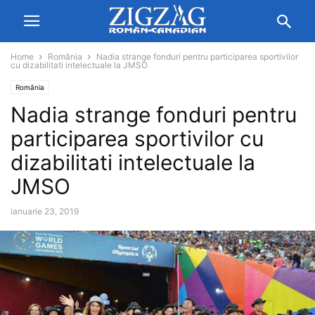
Home
România
Nadia strange fonduri pentru participarea sportivilor
cu dizabilitati intelectuale la JMSO
România
Nadia strange fonduri pentru
participarea sportivilor cu
dizabilitati intelectuale la
JMSO
ianuarie 23, 2019