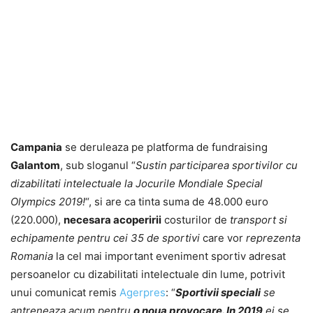
Campania
se deruleaza pe platforma de fundraising
Galantom
, sub sloganul “
Sustin participarea sportivilor cu
dizabilitati intelectuale la Jocurile Mondiale Special
Olympics 2019!
“, si are ca tinta suma de 48.000 euro
(220.000),
necesara acoperirii
costurilor de
transport si
echipamente pentru cei 35 de sportivi
care vor
reprezenta
Romania
la cel mai important eveniment sportiv adresat
persoanelor cu dizabilitati intelectuale din lume, potrivit
unui comunicat remis
Agerpres
: “
Sportivii speciali
se
antreneaza acum pentru
o noua provocare. In 2019
ei se