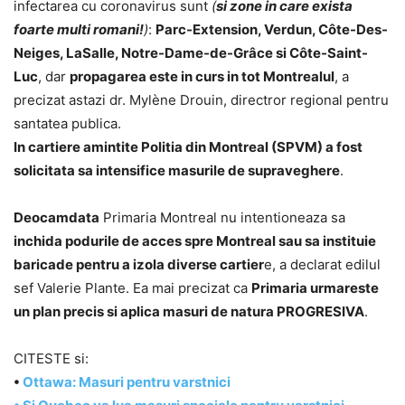
infectarea cu coronavirus sunt
(
si zone in care exista
foarte multi romani!
)
:
Parc-Extension, Verdun, Côte-Des-
Neiges, LaSalle, Notre-Dame-de-Grâce si Côte-Saint-
Luc
, dar
propagarea este in curs in tot Montrealul
, a
precizat astazi dr. Mylène Drouin, directror regional pentru
santatea publica.
In cartiere amintite Politia din Montreal (SPVM) a fost
solicitata sa intensifice masurile de supraveghere
.
Deocamdata
Primaria Montreal nu intentioneaza sa
inchida podurile de acces spre Montreal sau sa instituie
baricade pentru a izola diverse cartier
e, a declarat edilul
sef Valerie Plante. Ea mai precizat ca
Primaria urmareste
un plan precis si aplica masuri de natura PROGRESIVA
.
CITESTE si:
•
Ottawa: Masuri pentru varstnici