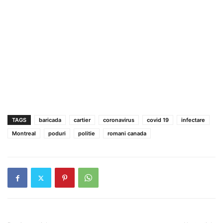
TAGS
baricada
cartier
coronavirus
covid 19
infectare
Montreal
poduri
politie
romani canada