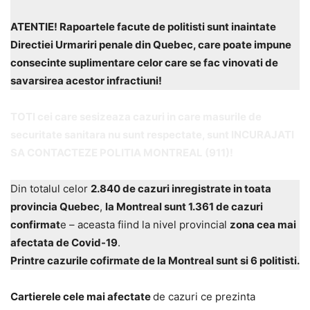
ATENTIE! Rapoartele facute de politisti sunt inaintate
Directiei Urmariri penale din Quebec, care poate impune
consecinte suplimentare celor care se fac vinovati de
savarsirea acestor infractiuni!
TOTI cei care sesizeaza cazuri in care masurile de
securitate sanitara nu sunt respectate, sunt INCURAJATI
SA CONTACTEZE POLITIA MONTREAL (911)!
Din totalul celor
2.840 de cazuri inregistrate in toata
provincia Quebec
,
la Montreal sunt 1.361 de cazuri
confirmat
e – aceasta fiind la nivel provincial
zona cea mai
afectata de Covid-19
.
Printre cazurile cofirmate de la Montreal sunt si 6 politisti.
Cartierele cele mai afectate
de cazuri ce prezinta