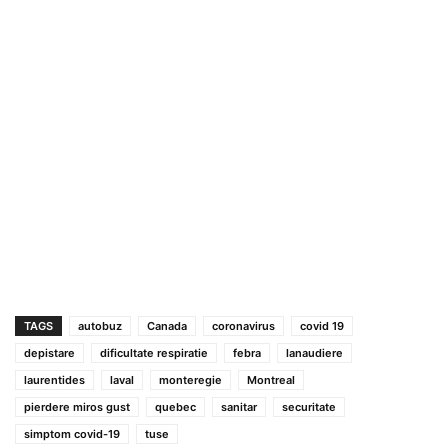
TAGS
autobuz
Canada
coronavirus
covid 19
depistare
dificultate respiratie
febra
lanaudiere
laurentides
laval
monteregie
Montreal
pierdere miros gust
quebec
sanitar
securitate
simptom covid-19
tuse