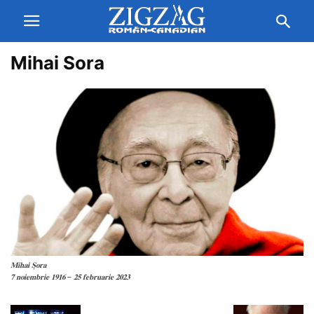
Mihai Sora
𝐌𝐢𝐡𝐚𝐢 𝐒̦𝐨𝐫𝐚
𝟕 𝐧𝐨𝐢𝐞𝐦𝐛𝐫𝐢𝐞 𝟏𝟗𝟏𝟔 – 𝟐𝟓 𝐟𝐞𝐛𝐫𝐮𝐚𝐫𝐢𝐞 𝟐𝟎𝟐𝟑