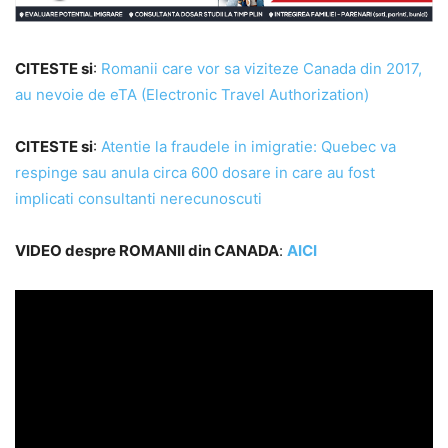
CITESTE si
:
Romanii care vor sa viziteze Canada din 2017,
au nevoie de eTA (Electronic Travel Authorization)
CITESTE si
:
Atentie la fraudele in imigratie: Quebec va
respinge sau anula circa 600 dosare in care au fost
implicati consultanti nerecunoscuti
VIDEO despre ROMANII din CANADA
:
AICI