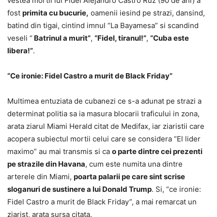
vestea mortii lui Fidel Alejandro Castro Ruz (90 de ani) a
fost
primita cu bucurie,
oamenii iesind pe strazi, dansind,
batind din tigai, cintind imnul “La Bayamesa” si scandind
veseli “
Batrinul a murit”
,
“Fidel, tiranul!”
,
“Cuba este
libera!”
.
“Ce ironie: Fidel Castro a murit de Black Friday”
Multimea entuziata de cubanezi ce s-a adunat pe strazi a
determinat politia sa ia masura blocarii traficului in zona,
arata ziarul Miami Herald citat de Medifax, iar ziaristii care
acopera subiectul mortii celui care se considera “El lider
maximo” au mai transmis si ca
o parte dintre cei prezenti
pe strazile din Havana
, cum este numita una dintre
arterele din Miami,
poarta palarii pe care sint scrise
sloganuri de sustinere a lui Donald Trump
. Si, “ce ironie:
Fidel Castro a murit de Black Friday”, a mai remarcat un
ziarist, arata sursa citata.