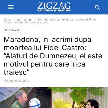
Home
International
Maradona, in lacrimi dupa moartea lui Fidel
Castro: “Alaturi de Dumnezeu, el...
International
Maradona, in lacrimi dupa
moartea lui Fidel Castro:
“Alaturi de Dumnezeu, el este
motivul pentru care inca
traiesc”
noiembrie 26, 2016