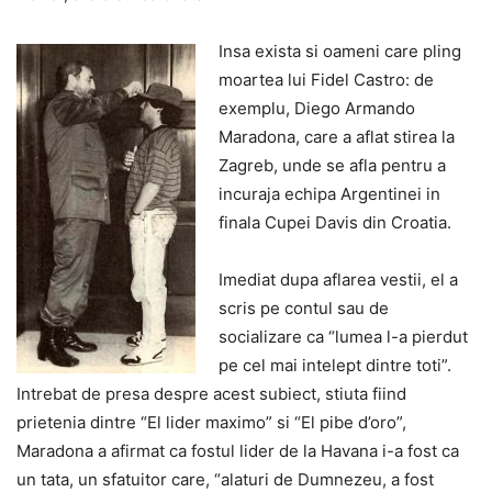
Insa exista si oameni care pling
moartea lui Fidel Castro: de
exemplu, Diego Armando
Maradona, care a aflat stirea la
Zagreb, unde se afla pentru a
incuraja echipa Argentinei in
finala Cupei Davis din Croatia.
Imediat dupa aflarea vestii, el a
scris pe contul sau de
socializare ca “lumea l-a pierdut
pe cel mai intelept dintre toti”.
Intrebat de presa despre acest subiect, stiuta fiind
prietenia dintre “El lider maximo” si “El pibe d’oro”,
Maradona a afirmat ca fostul lider de la Havana i-a fost ca
un tata, un sfatuitor care, “alaturi de Dumnezeu, a fost