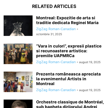
RELATED ARTICLES
Montreal: Expozitie de arta si
traditie dedicata Reginei Maria
ZigZag Roman-Canadian
-
octombrie 31, 2025
“Vara in culori”, expresii plastice
si recunoastere artistica:
premiile UAPMRCa
ZigZag Roman-Canadian
-
august 19, 2025
Prezenta româneasca apreciata
la evenimentul Artists in
Montreal
ZigZag Roman-Canadian
-
august 19, 2025
Orchestre classique de Montréal,
sub bagheta dirijorului Andrei