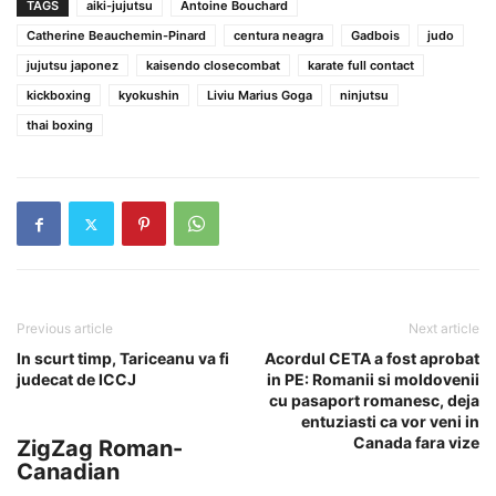
TAGS
aiki-jujutsu
Antoine Bouchard
Catherine Beauchemin-Pinard
centura neagra
Gadbois
judo
jujutsu japonez
kaisendo closecombat
karate full contact
kickboxing
kyokushin
Liviu Marius Goga
ninjutsu
thai boxing
Previous article
Next article
In scurt timp, Tariceanu va fi
Acordul CETA a fost aprobat
judecat de ICCJ
in PE: Romanii si moldovenii
cu pasaport romanesc, deja
entuziasti ca vor veni in
Canada fara vize
ZigZag Roman-
Canadian