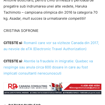
Antoine Bouchard, pentru Liviu urmeaza o perioada de
pregatire sub indrumarea unei alte vedete, Haruka
Tachimoto – campioana olimpica din 2016 la categoria 70
kg.
Asadar, mult succes la urmatoarele competitii!
CRISTINA SOFRONIE
CITESTE si
:
Romanii care vor sa viziteze Canada din 2017,
au nevoie de eTA (Electronic Travel Authorization)
CITESTE si
:
Atentie la fraudele in imigratie: Quebec va
respinge sau anula circa 600 dosare in care au fost
implicati consultanti nerecunoscuti