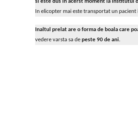
si este dus in acerst moment la Institutul 
In elicopter mai este transportat un pacient 
Inaltul prelat are o forma de boala care p
vedere varsta sa de
peste 90 de ani
.