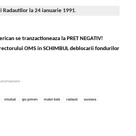
i Radautilor la 24 ianuarie 1991
.
merican se tranzactioneaza la PRET NEGATIV!
rectorului OMS in SCHIMBUL deblocarii fondurilor
Advertisement -
intubat
ips pimen
matei bals
radauti
suceava