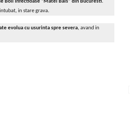
de Boli Infectioase “Matei Bals” din Bucuresti
.
intubat, in stare grava.
oate evolua cu usurinta spre severa
, avand in