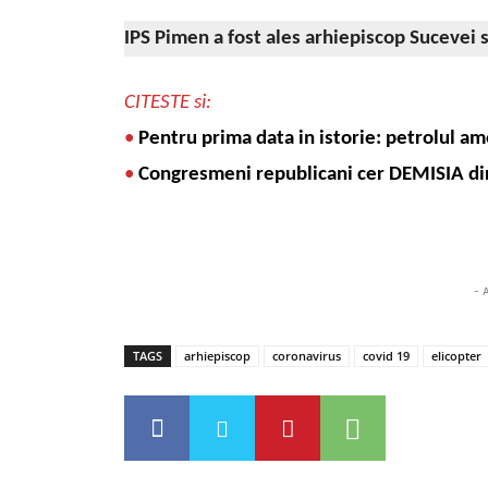
IPS Pimen a fost ales arhiepiscop Sucevei s
CITESTE si:
•
Pentru prima data in istorie: petrolul a
•
Congresmeni republicani cer DEMISIA di
- 
TAGS
arhiepiscop
coronavirus
covid 19
elicopter