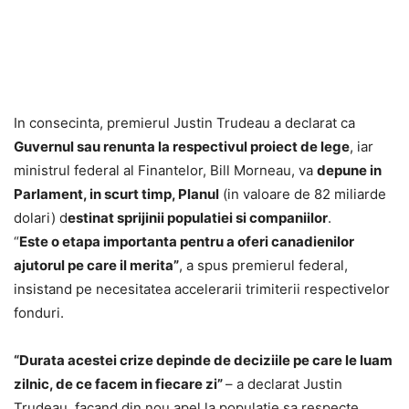
In consecinta, premierul Justin Trudeau a declarat ca
Guvernul sau renunta la respectivul proiect de lege
, iar
ministrul federal al Finantelor, Bill Morneau, va
depune in
Parlament, in scurt timp, Planul
(in valoare de 82 miliarde
dolari) d
estinat sprijinii populatiei si companiilor
.
“
Este o etapa importanta pentru a oferi canadienilor
ajutorul pe care il merita”
, a spus premierul federal,
insistand pe necesitatea accelerarii trimiterii respectivelor
fonduri.
“Durata acestei crize depinde de deciziile pe care le luam
zilnic, de ce facem in fiecare zi”
– a declarat Justin
Trudeau, facand din nou apel la populatie sa respecte