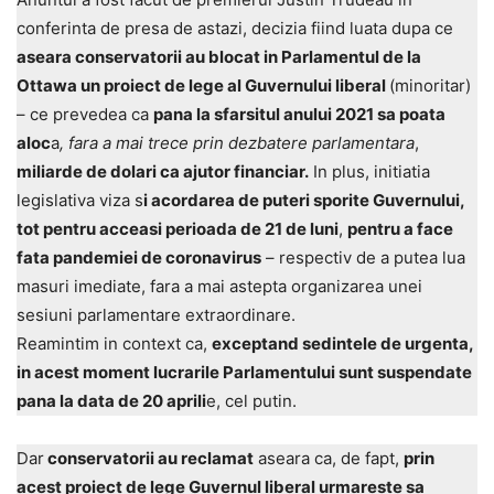
conferinta de presa de astazi, decizia fiind luata dupa ce
aseara conservatorii au blocat in Parlamentul de la
Ottawa un proiect de lege al Guvernului liberal
(minoritar)
– ce prevedea ca
pana la sfarsitul anului 2021 sa poata
aloc
a
, fara a mai trece prin dezbatere parlamentara
,
miliarde de dolari ca ajutor financiar.
In plus, initiatia
legislativa viza s
i acordarea de puteri sporite Guvernului,
tot pentru acceasi perioada de 21 de luni
,
pentru a face
fata pandemiei de coronavirus
– respectiv de a putea lua
masuri imediate, fara a mai astepta organizarea unei
sesiuni parlamentare extraordinare.
Reamintim in context ca,
exceptand sedintele de urgenta,
in acest moment lucrarile Parlamentului sunt suspendate
pana la data de 20 aprili
e, cel putin.
Dar
conservatorii au reclamat
aseara ca, de fapt,
prin
acest proiect de lege Guvernul liberal urmareste sa