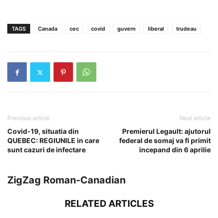
TAGS
Canada
cec
covid
guvern
liberal
trudeau
Previous article
Next article
Covid-19, situatia din
Premierul Legault: ajutorul
QUEBEC: REGIUNILE in care
federal de somaj va fi primit
sunt cazuri de infectare
incepand din 6 aprilie
ZigZag Roman-Canadian
RELATED ARTICLES