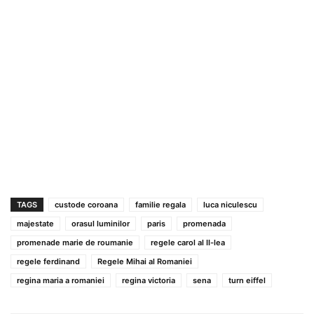
TAGS
custode coroana
familie regala
luca niculescu
majestate
orasul luminilor
paris
promenada
promenade marie de roumanie
regele carol al II-lea
regele ferdinand
Regele Mihai al Romaniei
regina maria a romaniei
regina victoria
sena
turn eiffel