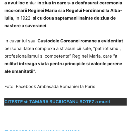
a avut loc c
hiar
in ziua in care s-a desfasurat ceremonia
incoronarii Reginei Maria si a Regelui Ferdinand la Alba-
Iulia
, in 1922,
si cu doua saptamani inainte de ziua de
nastere a suveranei
.
In cuvantul sau,
Custodele Coroanei romane a evidentiat
personalitatea complexa a strabunicii sale, “patriotismul,
profesionalismul si competenta” Reginei Maria, care
“a
militat intreaga viata pentru principiile si valorile perene
ale umanitatii”
.
Foto: Facebook Ambasada Romaniei la Paris
CITESTE si: TAMARA BUCIUCEANU BOTEZ a murit
.