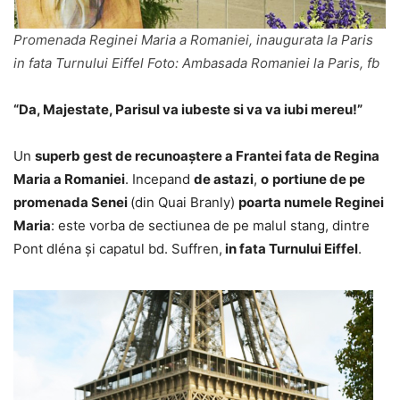
Promenada Reginei Maria a Romaniei, inaugurata la Paris
in fata Turnului Eiffel Foto: Ambasada Romaniei la Paris, fb
“Da, Majestate, Parisul va iubeste si va va iubi mereu!”
Un
superb gest de recunoaștere a Frantei fata de Regina
Maria a Romaniei
. Incepand
de astazi
,
o
portiune de pe
promenada Senei
(din Quai Branly)
poarta numele Reginei
Maria
: este vorba de sectiunea de pe malul stang, dintre
Pont dIéna și capatul bd. Suffren,
in fata Turnului Eiffel
.