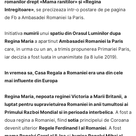
romanilor drept «Mama ranitilor» și «Regina
Intregitoare»
, se precizeaza intr-o postare de pe pagina
de Fb a Ambasadei Romaniei la Paris.
Initiativa
numirii
unui
spatiu din Orasul Luminilor dupa
Regina Maria
a apartinut
Ambasadei Romaniei la Paris
care, in urma cu un an, a trimis propunerea Primariei Paris,
iar decizia a fost luata in unanimitate (la 8 iulie 2019).
In vremea sa, Casa Regala a Romaniei era una din cele
mai influente din Europa
Regina Maria, nepoata reginei Victoria a Marii Britanii,
a
luptat pentru supravietuirea Romaniei in anii tumultosi ai
Primului Razboi Mondial si in perioada interbelica
. A fost a
doua regina a Romaniei, fiind
sotia
principelui de Coroana
devenit ulterior
Regele Ferdinand I al Romaniei
. A fost
mama Regelui Carol al II-lea
si
bunica Regelui Mihai al