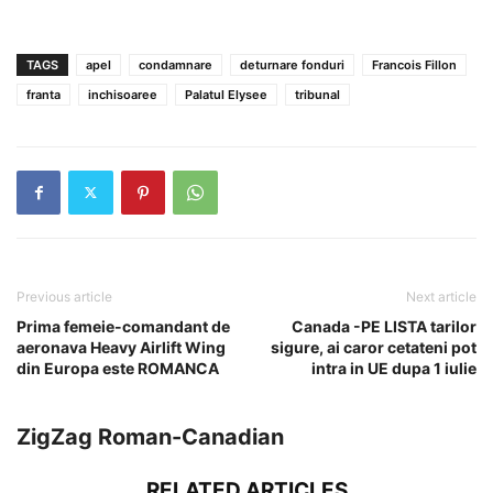
TAGS
apel
condamnare
deturnare fonduri
Francois Fillon
franta
inchisoaree
Palatul Elysee
tribunal
Previous article
Next article
Prima femeie-comandant de
Canada -PE LISTA tarilor
aeronava Heavy Airlift Wing
sigure, ai caror cetateni pot
din Europa este ROMANCA
intra in UE dupa 1 iulie
ZigZag Roman-Canadian
RELATED ARTICLES