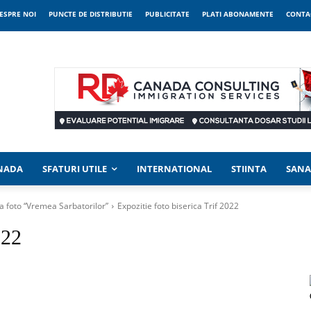
ESPRE NOI
PUNCTE DE DISTRIBUTIE
PUBLICITATE
PLATI ABONAMENTE
CONTA
ANADA
SFATURI UTILE
INTERNATIONAL
STIINTA
SANA
ia foto “Vremea Sarbatorilor”
Expozitie foto biserica Trif 2022
022