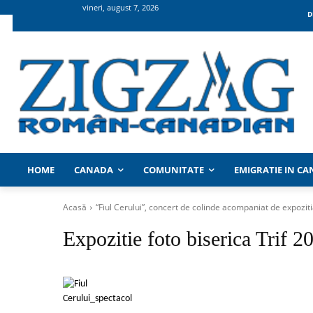
vineri, august 7, 2026
D
HOME
CANADA
COMUNITATE
EMIGRATIE IN C
Acasă
“Fiul Cerului”, concert de colinde acompaniat de expozit
Expozitie foto biserica Trif 2