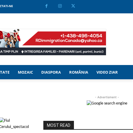
CTATI-NE
TATE
MOZAIC
DIASPORA
ROMÂNIA
VIDEO ZIAR
- Advertisment -
MOST READ