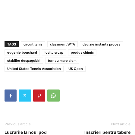
TAGS
circuit tenis
clasament WTA
decizie instanta proces
eugenie bouchard
lovitura cap
produs chimic
stabilire despagubiri
turneu mare slem
United States Tennis Association
US Open
Previous article
Next article
Lucrarile la noul pod
Inscrieri pentru tabere