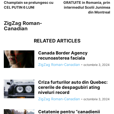
Champlain se prelungesc cu
GRATUITE in Romania, prin
CEL PUTIN 6 LUNI
intermediul Scolii Junimea
din Montreal
ZigZag Roman-
Canadian
RELATED ARTICLES
Canada Border Agency
recunoasterea faciala
ZigZag Roman-Canadian
-
octombrie 3, 2024
Criza furturilor auto din Quebec:
cererile de despagubiri ating
niveluri record
ZigZag Roman-Canadian
-
octombrie 3, 2024
Cetatenie pentru “canadienii