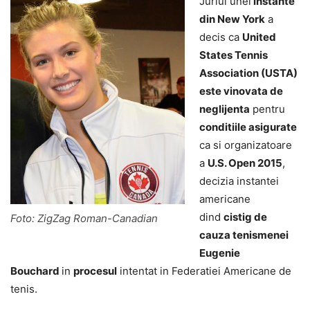
Juriul unei
instante
din New York
a
decis ca
United
States Tennis
Association (USTA)
este vinovata de
neglijenta
pentru
conditiile asigurate
ca si organizatoare
a
U.S. Open 2015
,
decizia instantei
americane
dind
cistig de
Foto: ZigZag Roman-Canadian
cauza tenismenei
Eugenie
Bouchard
in
procesul
intentat in Federatiei Americane de
tenis.