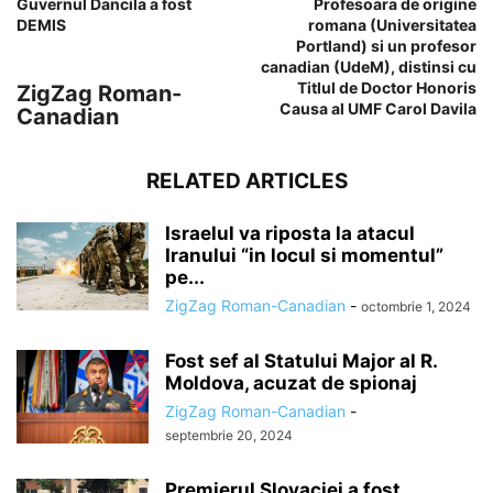
Guvernul Dancila a fost
Profesoara de origine
DEMIS
romana (Universitatea
Portland) si un profesor
canadian (UdeM), distinsi cu
Titlul de Doctor Honoris
ZigZag Roman-
Causa al UMF Carol Davila
Canadian
RELATED ARTICLES
Israelul va riposta la atacul
Iranului “in locul si momentul”
pe...
ZigZag Roman-Canadian
-
octombrie 1, 2024
Fost sef al Statului Major al R.
Moldova, acuzat de spionaj
ZigZag Roman-Canadian
-
septembrie 20, 2024
Premierul Slovaciei a fost