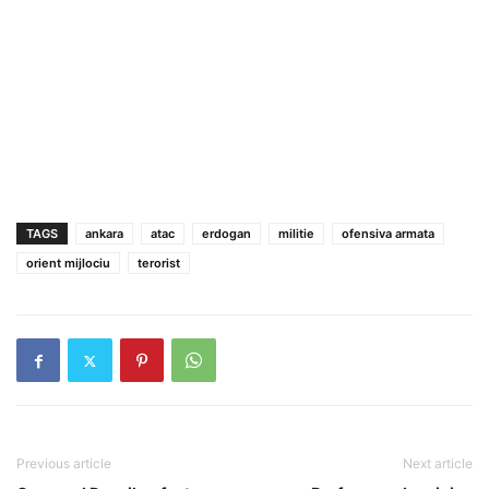
TAGS
ankara
atac
erdogan
militie
ofensiva armata
orient mijlociu
terorist
Previous article
Next article