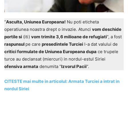
“
Asculta, Uniunea Europeana!
Nu poti eticheta
operatiunea noastra drept o invazie. Atunci
vom deschide
portile si
(iti)
vom trimite 3,6 milioane de refugiati
“, a fost
raspunsul
pe care
presedintele Turciei
l-a dat valului de
critici formulate de Uniunea Europeana dupa
ce trupele
turce au declansat (miercuri) in nordul-estul Siriei
ofensiva armata
denumita “
Izvorul Pacii
“.
CITESTE mai multe in articolul: Armata Turciei a intrat in
nordul Siriei