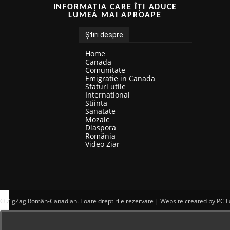
INFORMAȚIA CARE ÎȚI ADUCE
LUMEA MAI APROAPE
Știri despre
Home
Canada
Comunitate
Emigratie in Canada
Sfaturi utile
International
Stiinta
Sanatate
Mozaic
Diaspora
România
Video Ziar
© ZigZag Român-Canadian. Toate dreptirile rezervate | Website created by PC