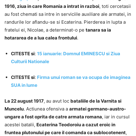
1916, ziua in care Romania a intrat in razboi
, toti cercetasii
au fost chemati sa intre in serviciile auxiliare ale armatei, in
randurile lor aflandu-se si Ecaterina. Pierderea in lupta a
fratelui ei, Nicolae, a determinat-o pe
tanara sa ia
hotararea de a lua calea frontului
.
CITESTE si
:
15 ianuarie: Domnul EMINESCU si Ziua
Culturii Nationale
CITESTE si
:
Firma unui roman se va ocupa de imaginea
SUA in lume
La 22 august 1917
, au avut loc
bataliile de la Varnita si
Muncelu
. Actiunea ofensiva a
armatei germano-austro-
ungare a fost oprita de catre armata romana
, iar in cursul
acestei batalii,
Ecaterina Teodoroiu a cazut eroic in
fruntea plutonului pe care il comanda ca sublocotenent
,