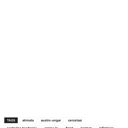
TAGS
atrmata
austro-ungar
cercetasi
ecaterina teodoroiu
eroina jiu
front
german
infirmiera