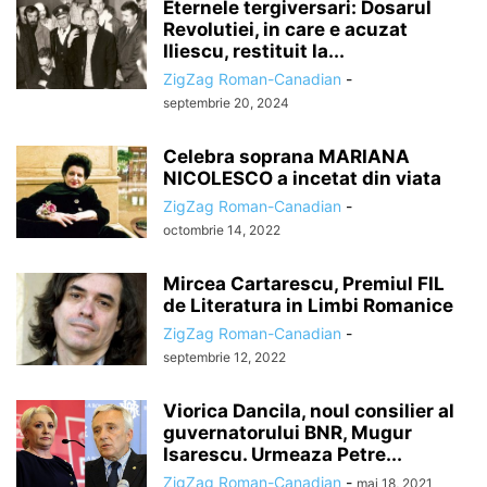
Eternele tergiversari: Dosarul
Revolutiei, in care e acuzat
Iliescu, restituit la...
ZigZag Roman-Canadian
-
septembrie 20, 2024
Celebra soprana MARIANA
NICOLESCO a incetat din viata
ZigZag Roman-Canadian
-
octombrie 14, 2022
Mircea Cartarescu, Premiul FIL
de Literatura in Limbi Romanice
ZigZag Roman-Canadian
-
septembrie 12, 2022
Viorica Dancila, noul consilier al
guvernatorului BNR, Mugur
Isarescu. Urmeaza Petre...
ZigZag Roman-Canadian
-
mai 18, 2021