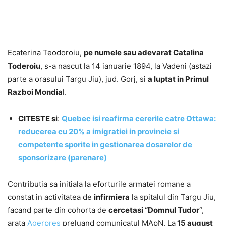
Ecaterina Teodoroiu,
pe numele sau adevarat Catalina
Toderoiu
, s-a nascut la 14 ianuarie 1894, la Vadeni (astazi
parte a orasului Targu Jiu), jud. Gorj, si
a luptat in Primul
Razboi Mondia
l.
CITESTE si
:
Quebec isi reafirma cererile catre Ottawa:
reducerea cu 20% a imigratiei in provincie si
competente sporite in gestionarea dosarelor de
sponsorizare (parenare)
Contributia sa initiala la eforturile armatei romane a
constat in activitatea de
infirmiera
la spitalul din Targu Jiu,
facand parte din cohorta de
cercetasi “Domnul Tudor
“,
arata
Agerpres
preluand comunicatul MApN. La
15 august