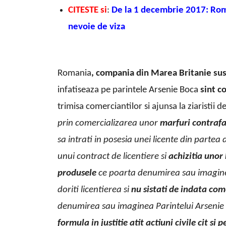
CITESTE si
:
De la 1 decembrie 2017: Rom
nevoie de viza
Romania
, compania din Marea Britanie
sus
infatiseaza pe parintele Arsenie Boca
sint c
trimisa comerciantilor si ajunsa la ziaristii d
prin comercializarea unor
marfuri contraf
sa intrati in posesia unei licente din partea 
unui contract de licentiere si
achizitia uno
produsele
ce poarta denumirea sau imagi
doriti licentierea si
nu sistati de indata com
denumirea sau imaginea Parintelui Arsenie 
formula in justitie atit actiuni civile cit si 