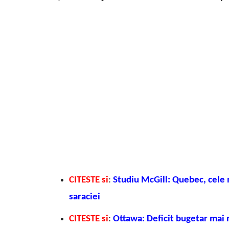
CITESTE si
:
Studiu McGill: Quebec, cele
saraciei
CITESTE si
:
Ottawa: Deficit bugetar mai m