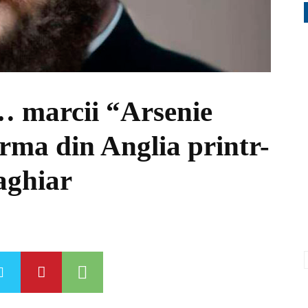
… marcii “Arsenie
irma din Anglia printr-
aghiar