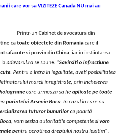
anii care vor sa VIZITEZE Canada NU mai au
Printr-un Cabinet de avocatura din
tine
ca
toate obiectele din Romania
care il
ontrafacute si provin din China
, iar in instiintarea
e la
adevarul.ro
se spune:
“
Savirsiti o infractiune
acute
. Pentru a intra in legalitate, aveti posibilitatea
detinatorului marcii inregistrate, prin incheierea
r holograme
care urmeaza sa fie
aplicate pe toate
nea
parintelui Arsenie Boca
. In cazul in care nu
ercializarea tuturor bunurilo
r ce poartă
Boca, vom sesiza autoritatile competente si
vom
penale
pentru ocrotirea dreptului nostru legitim”
.