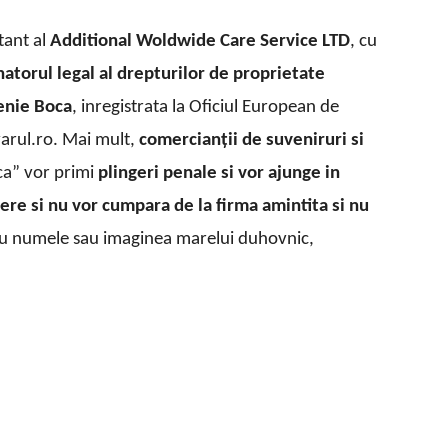
tant al
Additional Woldwide Care Service LTD
, cu
natorul legal al drepturilor de proprietate
senie Boca
, inregistrata la Oficiul European de
varul.ro. Mai mult,
comercianţii de suveniruri si
ca” vor primi
plingeri penale si vor ajunge in
iere si nu vor cumpara de la firma amintita si nu
u numele sau imaginea marelui duhovnic,