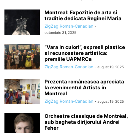
Montreal: Expozitie de arta si
traditie dedicata Reginei Maria
ZigZag Roman-Canadian
-
octombrie 31, 2025
“Vara in culori”, expresii plastice
si recunoastere artistica:
premiile UAPMRCa
ZigZag Roman-Canadian
-
august 19, 2025
Prezenta româneasca apreciata
la evenimentul Artists in
Montreal
ZigZag Roman-Canadian
-
august 19, 2025
Orchestre classique de Montréal,
sub bagheta dirijorului Andrei
Feher