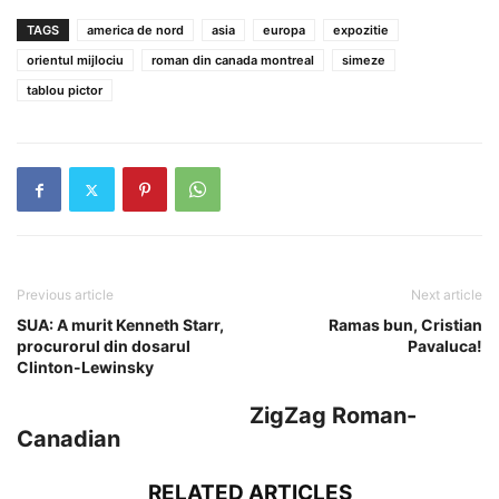
TAGS
america de nord
asia
europa
expozitie
orientul mijlociu
roman din canada montreal
simeze
tablou pictor
Previous article
Next article
SUA: A murit Kenneth Starr,
Ramas bun, Cristian
procurorul din dosarul
Pavaluca!
Clinton-Lewinsky
ZigZag Roman-
Canadian
RELATED ARTICLES