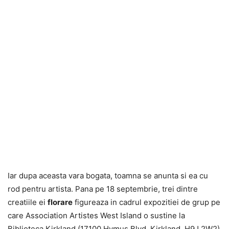
Iar dupa aceasta vara bogata, toamna se anunta si ea cu
rod pentru artista. Pana pe 18 septembrie, trei dintre
creatiile ei
florare
figureaza in cadrul expozitiei de grup pe
care Association Artistes West Island o sustine la
Biblioteca Kirkland (17100 Hymus Blvd, Kirkland, H9J 2W2)