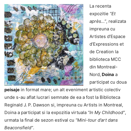
La recenta
expozitie
“Et
après…”
, realizata
impreuna cu
Artistes d’Espace
d’Expressions et
de Creation la
biblioteca MCC
din Montreal-
Nord,
Doina
a
participat cu doua
peisaje
in format mare; un alt eveniment artistic colectiv
unde s-au aflat lucrari semnate de ea a fost la Biblioteca
Reginald J. P. Dawson si, impreuna cu Artists in Montreal,
Doina a participat si la expozitia virtuala
“In My Childhood”
,
urmata la final de sezon estival cu
“Mini-tour d’art dans
Beaconsfield”
.