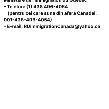
Ministere de l’Immigration du Quebec
– Telefon
: (1)
438 496-4054
(pentru cei care suna din afara Canadei:
001
-438-496-4054)
– E-mail
: RDimmigrationCanada@yahoo.ca